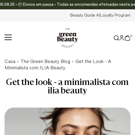
.08.26 • 📦 Envios em pausa • Todas as encomendas efetuadas neste perío
Translation missing: pt-PT.accessibility.skip_to_text
Beauty Guide AI
Loyalty Program
0
Casa
›
The Green Beauty Blog
›
Get the Look - A
Minimalista com ILIA Beauty
get the look - a minimalista com
ilia beauty