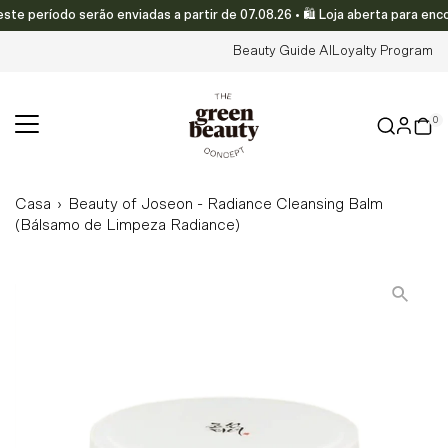
período serão enviadas a partir de 07.08.26 • 🛍️ Loja aberta para enco
Translation missing: pt-PT.accessibility.skip_to_text
Beauty Guide AI
Loyalty Program
0
Casa
›
Beauty of Joseon - Radiance Cleansing Balm
(Bálsamo de Limpeza Radiance)