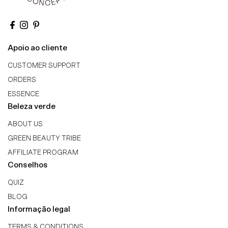
Apoio ao cliente
CUSTOMER SUPPORT
ORDERS
ESSENCE
Beleza verde
ABOUT US
Don't miss out!
GREEN BEAUTY TRIBE
Get 10% off your first purchase! Subscribe to our newsletter
AFFILIATE PROGRAM
to stay up to date with news and promotions.
Conselhos
Enter
QUIZ
Email
BLOG
Address
Informação legal
Join
TERMS & CONDITIONS