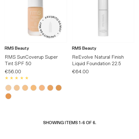
V

O

A

R

F

I

T

•

O

D

Y

A

A

M

M

A

A

Y

D

O

•

T

I

F

R

A

O

V

RMS Beauty
RMS Beauty
RMS SunCoverup Super
ReEvolve Natural Finish
Tint SPF 50
Liquid Foundation 22.5
€56.00
Regular
€64.00
Regular
Price
Price
SHOWING ITEMS 1-6 OF 6.