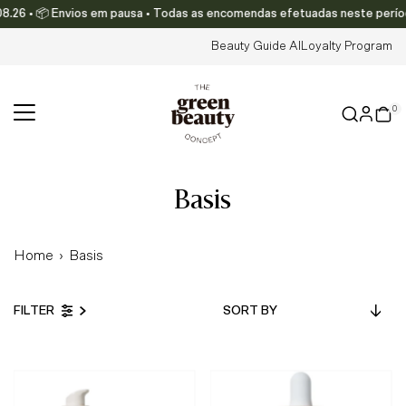
.26 • 📦 Envios em pausa • Todas as encomendas efetuadas neste período s
Skip to content
Beauty Guide AI
Loyalty Program
0
basis
Home
›
Basis
Sort
FILTER
by
Featured
Most relevant
Best selling