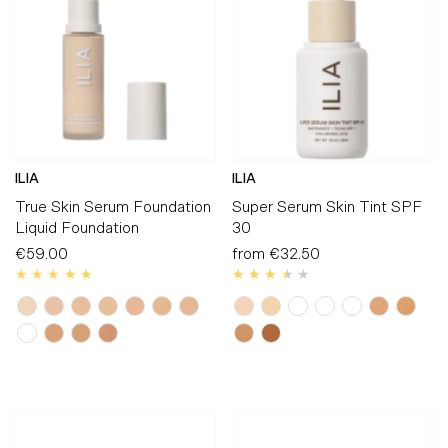
Alphabetically, A-Z
Alphabetically, Z-A
Price, low to high
Price, high to low
Date, old to new
ILIA
ILIA
Date, new to old
True Skin Serum Foundation
Super Serum Skin Tint SPF
Liquid Foundation
30
€59.00
Regular
from
€32.50
Regular
Price
Price