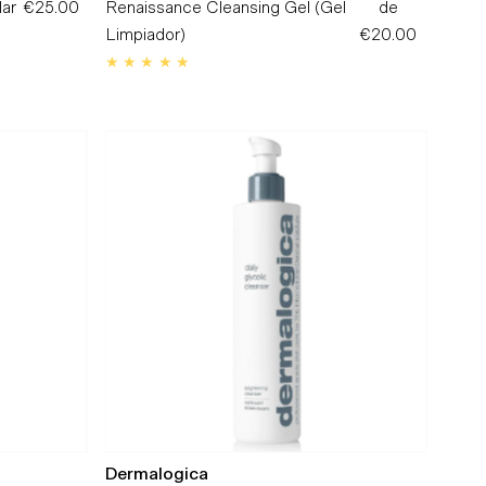
ar
€25.00
Precio
Renaissance Cleansing Gel (Gel
de
Precio
normal
Limpiador)
€20.00
normal
Dermalogica