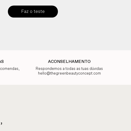
Faz o teste
AS
ACONSELHAMENTO
encomendas,
Respondemos a todas as tuas dúvidas
hello@thegreenbeautyconcept.com
,