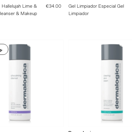
 Hallelujah Lime &
€34.00
Precio
Gel Limpiador Especial Gel
Cleanser & Makeup
normal
Limpiador
o