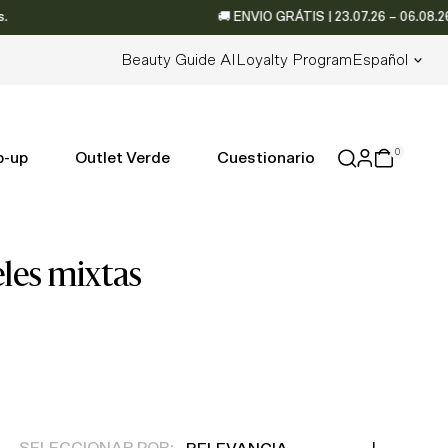
🚚 ENVIO GRÁTIS | 23.07.26 – 06.08.26 • 📦
Idioma
Beauty Guide AI
Loyalty Program
Español
0
p-up
Outlet Verde
Cuestionario
eles mixtas
Relevancia