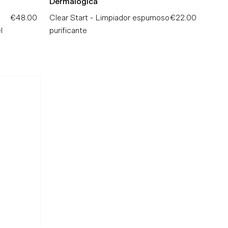
Dermalogica
€48.00
Precio
Clear Start - Limpiador espumoso
€22.00
Precio
l
normal
purificante
normal