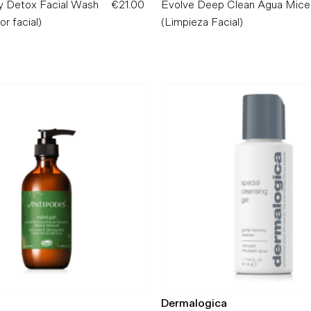
ly Detox Facial Wash
€21.00
Precio
Evolve Deep Clean Agua Micel
or facial)
normal
(Limpieza Facial)
Dermalogica