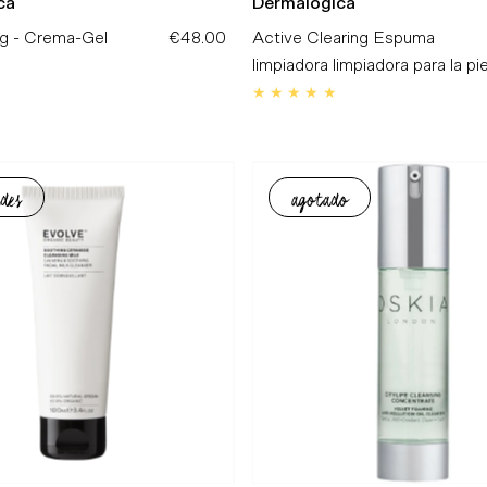
ca
Dermalogica
ng - Crema-Gel
€48.00
Precio
Active Clearing Espuma
normal
limpiadora limpiadora para la pie
des
agotado