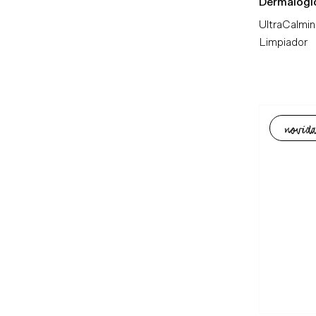
Dermalogi
UltraCalmi
Limpiador
novida