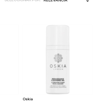
SELECCIONAR POR:
Características
Más relevantes
Más vendidos
Alfabéticamente, A-Z
Alfabéticamente, Z-A
Precio, menor a mayor
Precio, mayor a menor
Fecha: antiguo(a) a
reciente
Fecha: reciente a
antiguo(a)
Oskia