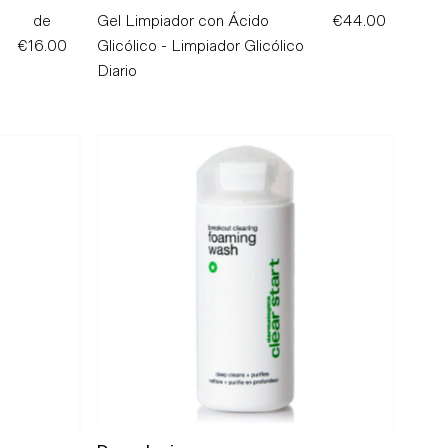
de
Precio
Gel Limpiador con Ácido
€44.00
Precio
€16.00
normal
Glicólico - Limpiador Glicólico
normal
Diario