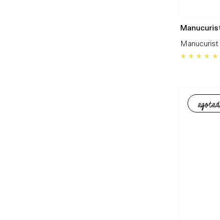
Manucuris
Manucurist 
agotad