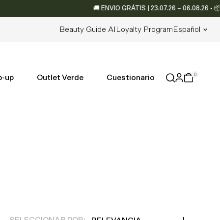
🚚 ENVIO GRÁTIS | 23.07.26 – 06.08.26 • 📦 Envi
Idioma
Beauty Guide AI
Loyalty Program
Español
0
p-up
Outlet Verde
Cuestionario
Relevancia