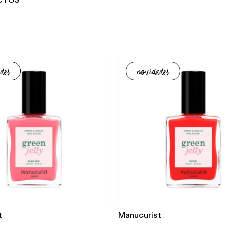
CTOS
des
novidades
t
Manucurist