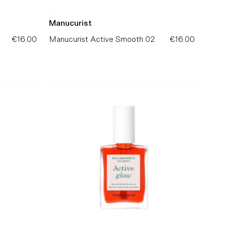
Manucurist
€16.00
Precio
Manucurist Active Smooth 02
€16.00
Precio
normal
normal