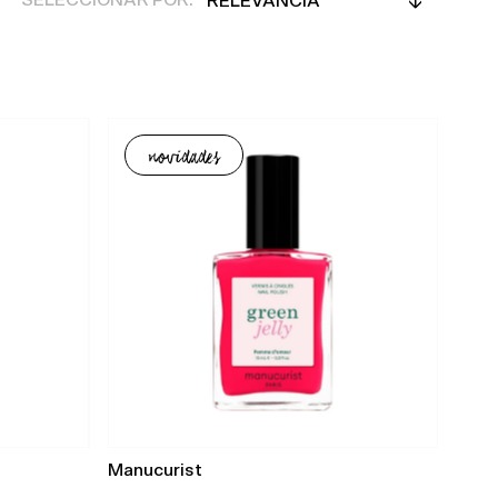
SELECCIONAR POR:
Características
Más relevantes
Más vendidos
novidades
Alfabéticamente, A-Z
Alfabéticamente, Z-A
Precio, menor a mayor
Precio, mayor a menor
Fecha: antiguo(a) a
reciente
Fecha: reciente a
antiguo(a)
Manucurist