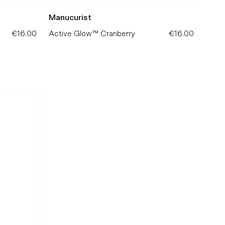
Manucurist
€16.00
Precio
Active Glow™ Cranberry
€16.00
Precio
normal
normal