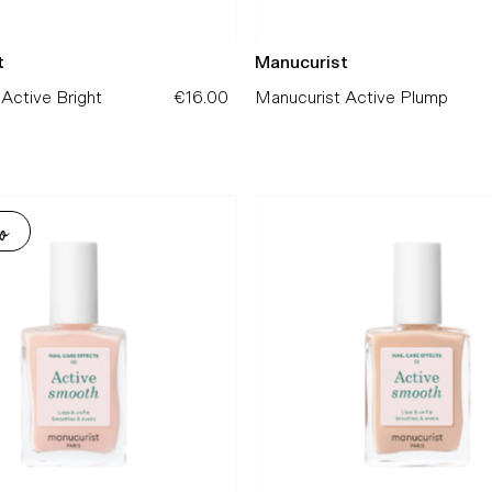
t
Manucurist
Active Bright
€16.00
Precio
Manucurist Active Plump
normal
o