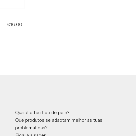
€16.00
Precio
normal
Qual é o teu tipo de pele?
Que produtos se adaptam melhor às tuas
problemáticas?
Fica já a saber.