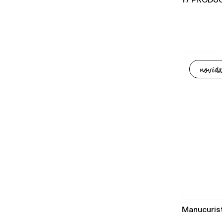
17 PRODU
novida
Manucuris