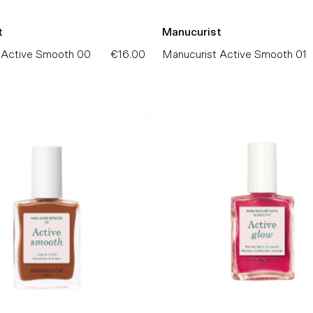
t
Manucurist
 Active Smooth 00
€16.00
Precio
Manucurist Active Smooth 01
normal