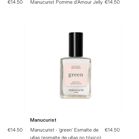
€14.50
Precio
Manucurist Pomme d'Amour Jelly
€14.50
Precio
normal
normal
Manucurist
€14.50
Precio
Manucurist - 'green' Esmalte de
€14.50
Precio
normal
uñas (esmalte de uñas no tóxico)
normal