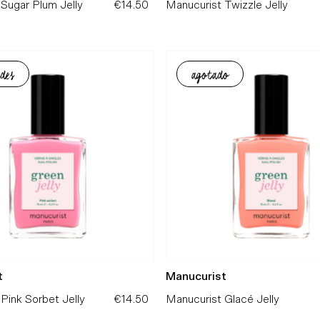
Sugar Plum Jelly
€14.50
Precio
Manucurist Twizzle Jelly
normal
des
agotado
t
Manucurist
Pink Sorbet Jelly
€14.50
Precio
Manucurist Glacé Jelly
normal