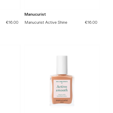
Manucurist
€16.00
Precio
Manucurist Active Shine
€16.00
Precio
normal
normal