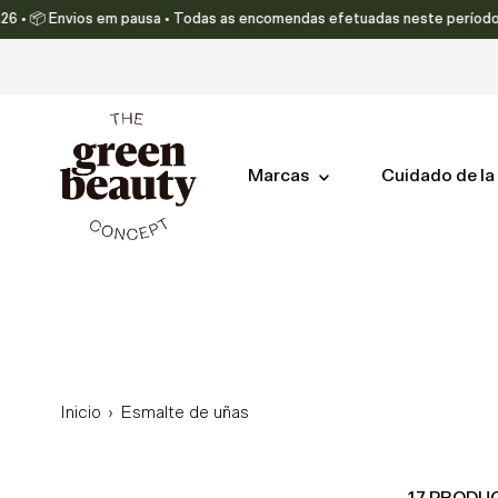
 Envios em pausa • Todas as encomendas efetuadas neste período serão en
Ir directamente al contenido
Marcas
Cuidado de la 
Inicio
›
Esmalte de uñas