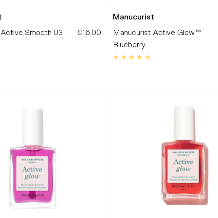
t
Manucurist
 Active Smooth 03
€16.00
Precio
Manucurist Active Glow™
normal
Blueberry