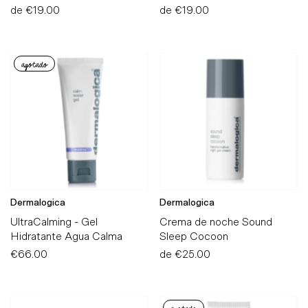
de
€19.00
Precio
de
€19.00
Precio
normal
normal
agotado
Dermalogica
Dermalogica
UltraCalming - Gel
Crema de noche Sound
Hidratante Agua Calma
Sleep Cocoon
€66.00
Precio
de
€25.00
Precio
normal
normal