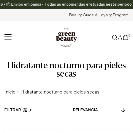
• 📦 Envios em pausa • Todas as encomendas efetuadas neste período serão
Ir directamente al contenido
Beauty Guide AI
Loyalty Program
0
hidratante nocturno para pieles
secas
Inicio
›
Hidratante nocturno para pieles secas
Relevancia
FILTRAR
Características
Más relevantes