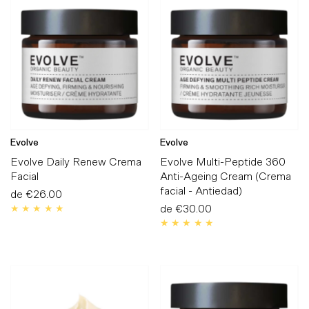
Más vendidos
Alfabéticamente, A-Z
Alfabéticamente, Z-A
Precio, menor a
mayor
Precio, mayor a
menor
Evolve
Evolve
Fecha: antiguo(a) a
Evolve Daily Renew Crema
Evolve Multi-Peptide 360
reciente
Facial
Anti-Ageing Cream (Crema
Fecha: reciente a
facial - Antiedad)
de
€26.00
Precio
antiguo(a)
normal
de
€30.00
Precio
normal