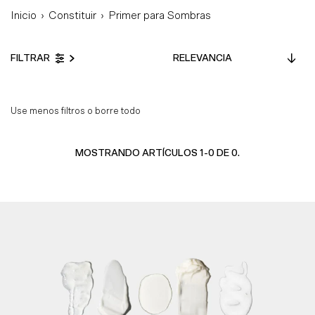
Inicio
›
Constituir
›
Primer para Sombras
Relevancia
FILTRAR
Características
Más relevantes
Use menos filtros o
borre todo
Más vendidos
Alfabéticamente, A-Z
MOSTRANDO ARTÍCULOS 1-0 DE 0.
Alfabéticamente, Z-A
Precio, menor a
mayor
Precio, mayor a
menor
Fecha: antiguo(a) a
reciente
Fecha: reciente a