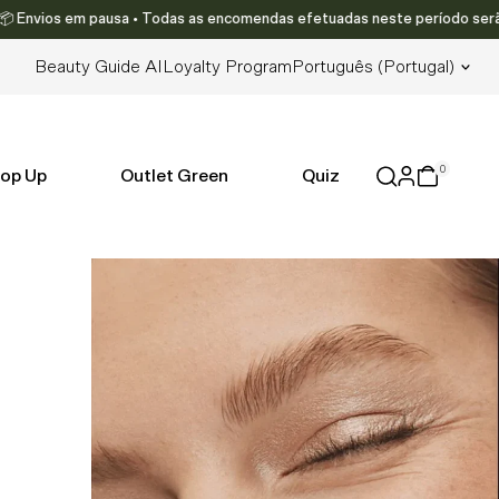
m pausa • Todas as encomendas efetuadas neste período serão enviadas a p
Lingua
Beauty Guide AI
Loyalty Program
Português (portugal)
0
op Up
Outlet Green
Quiz