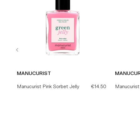
MANUCURIST
MANUCUR
.90
Preço
Manucurist Pink Sorbet Jelly
€14.50
Preço
Manucurist
Normal
Normal