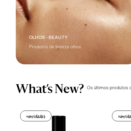
OLHOS - BEAUTY
Produtos de beleza olhos
What’s New?
Os últimos produtos 
novidades
novida