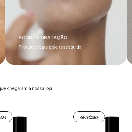
BOOST HIDRATAÇÃO
Produtos para pele ressequida
que chegaram à nossa loja
des
novidades