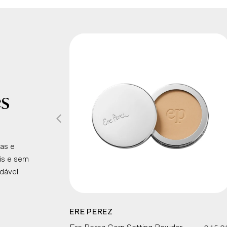
es
as e
is e sem
dável.
ERE PEREZ