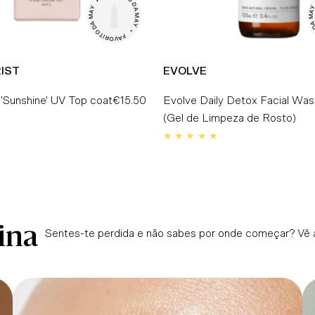
•

O

D

Y

Y
A

A

A
M

M

M

A

A

A
Y

D

D
O

•

T

I

F

R

A

O

V

IST
EVOLVE
'Sunshine' UV Top coat
€15.50
Preço
Evolve Daily Detox Facial Was
Normal
(Gel de Limpeza de Rosto)
ina
Sentes-te perdida e não sabes por onde começar? Vê a