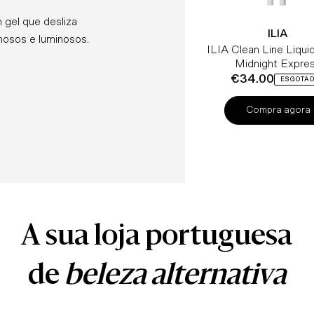
 gel que desliza
ILIA
ILIA
umosos e luminosos.
ILIA Eyeliner em Gel C
ILIA Clean Line Liquid
Midnight Expre
€31.00
Preço
€34.00
Preço
€34.00
€34.00
€31.00
Preço
Preço
Preço
Norm
ESGOTA
Normal
Norm
Norm
Norm
Compra agora
Compra agora
A sua loja portuguesa
de
beleza alternativa