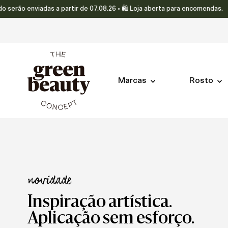
as a partir de 07.08.26 • 🛍️ Loja aberta para encomendas.
Translation missing: pt-PT.accessibility.skip_to_text
Marcas
Rosto
novidade
Inspiração artística.
Aplicação sem esforço.