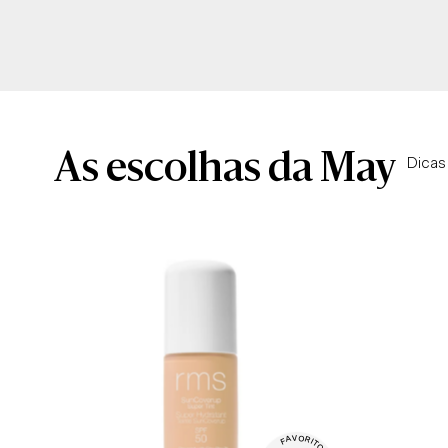
As escolhas da May
Dicas 
V

O

A

R

F

I

T
