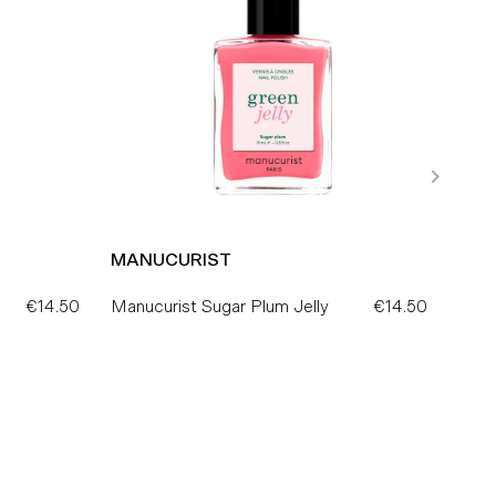
MANUCURIST
€14.50
Preço
Manucurist Sugar Plum Jelly
€14.50
Preço
Normal
Normal