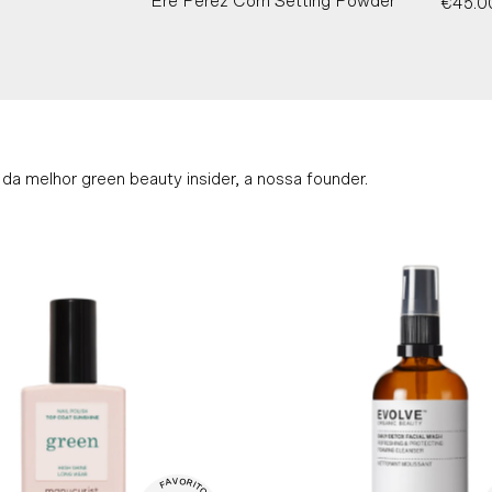
Ere Perez Corn Setting Powder
€45.0
da melhor green beauty insider, a nossa founder.
V

O

A

R

F

I

T
