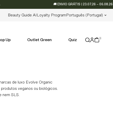
🚚 ENVIO GRÁTIS | 23.07.26 – 06.08.26 • 📦 
Lingua
Beauty Guide AI
Loyalty Program
Português (portugal)
0
op Up
Outlet Green
Quiz
marcas de luxo Evolve Organic
e produtos veganos ou biológicos.
ne nem SLS.