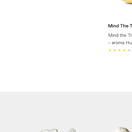
Mind The 
Mind the T
– aroma Hum