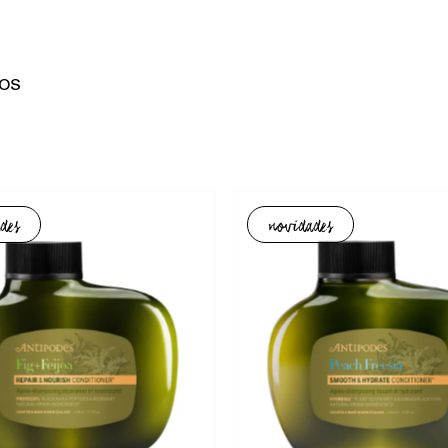
TOS
des
novidades