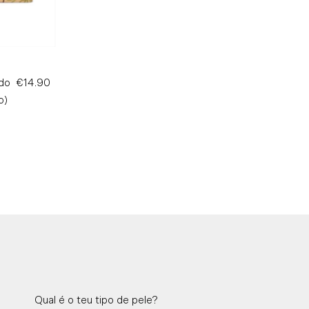
do
€14.90
Preço
o)
Normal
Qual é o teu tipo de pele?