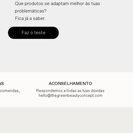
Que produtos se adaptam melhor às tuas
problemáticas?
Fica já a saber.
Faz o teste
AS
ACONSELHAMENTO
encomendas,
Respondemos a todas as tuas dúvidas
hello@thegreenbeautyconcept.com