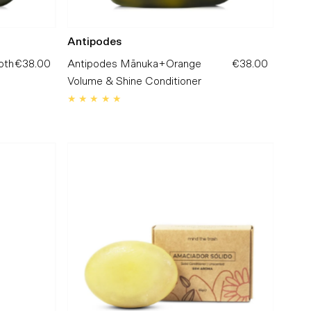
Antipodes
oth
€38.00
Preço
Antipodes Mānuka+Orange
€38.00
Preço
Normal
Volume & Shine Conditioner
Normal