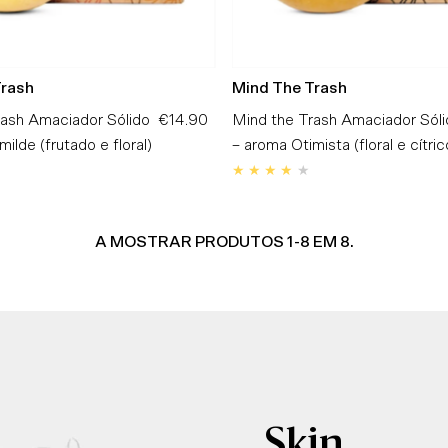
Trash
Mind The Trash
rash Amaciador Sólido
€14.90
Preço
Mind the Trash Amaciador Sóli
ilde (frutado e floral)
Normal
– aroma Otimista (floral e cítric
A MOSTRAR PRODUTOS 1-8 EM 8.
Skin