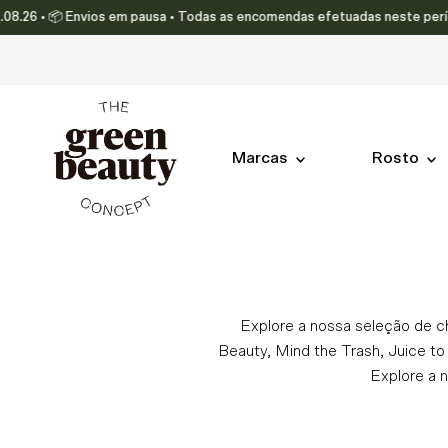
6 • 📦 Envios em pausa • Todas as encomendas efetuadas neste período ser
Translation missing: pt-PT.accessibility.skip_to_text
Marcas
Rosto
Explore a nossa seleção de c
Beauty, Mind the Trash, Juice to
Explore a 