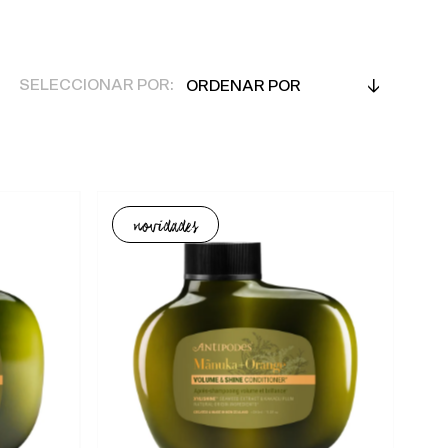
Ordenar
SELECCIONAR POR:
por
Em Destaque
Mais relevantes
Mais vendidos
novidades
Alfabeticamente, A-Z
Alfabeticamente, Z-A
Preço, mais baratos
Preço, mais caros
Data, mais antigos
Data, mais recentes