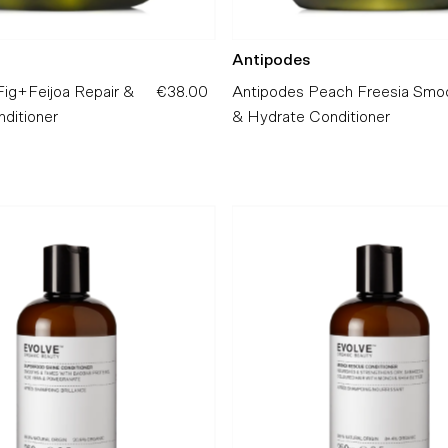
Antipodes
Fig+Feijoa Repair &
€38.00
Preço
Antipodes Peach Freesia Smo
ditioner
Normal
& Hydrate Conditioner