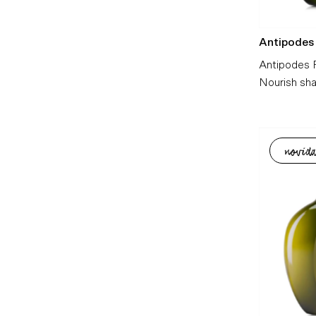
Antipodes
Antipodes 
Nourish s
novida