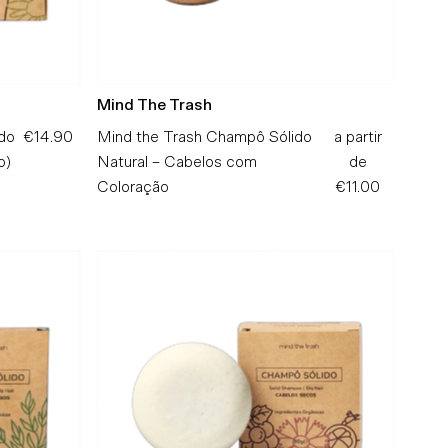
Mind The Trash
do
€14.90
Preço
Mind the Trash Champô Sólido
a partir
Preço
o)
Normal
Natural – Cabelos com
de
Normal
Coloração
€11.00