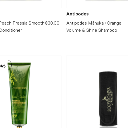
Antipodes
Peach Freesia Smooth
€38.00
Preço
Antipodes Mānuka+Orange
Conditioner
Normal
Volume & Shine Shampoo
des