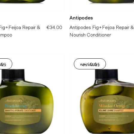
Antipodes
Fig+Feijoa Repair &
€34.00
Preço
Antipodes Fig+Feijoa Repair &
hampoo
Normal
Nourish Conditioner
des
novidades