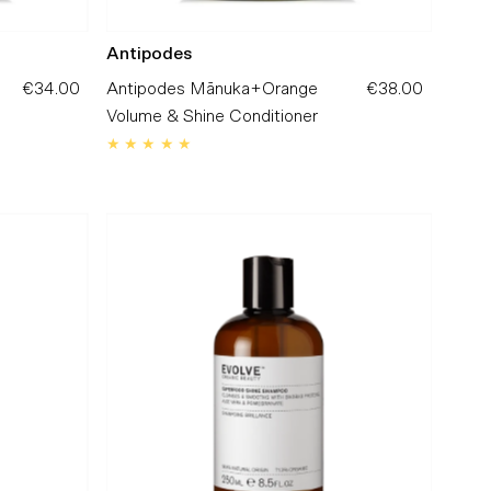
Antipodes
€34.00
Preço
Antipodes Mānuka+Orange
€38.00
Preço
Normal
Volume & Shine Conditioner
Normal