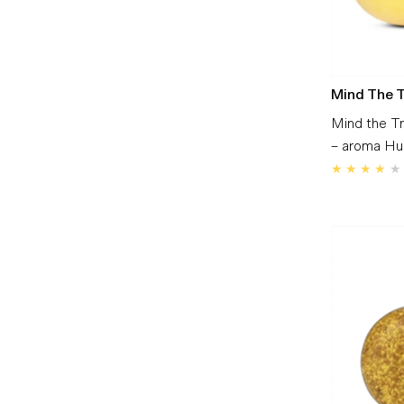
Mind The 
Mind the T
– aroma Hum