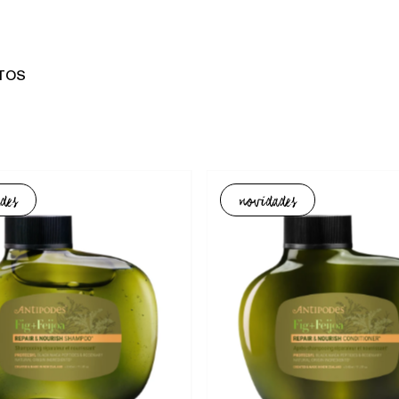
TOS
des
novidades