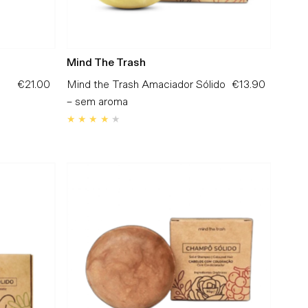
Mind The Trash
€21.00
Preço
Mind the Trash Amaciador Sólido
€13.90
Preço
Normal
– sem aroma
Normal