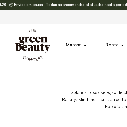
 Envios em pausa • Todas as encomendas efetuadas neste período serão en
Translation missing: pt-PT.accessibility.skip_to_text
Marcas
Rosto
Explore a nossa seleção de c
Beauty, Mind the Trash, Juice to
Explore a 