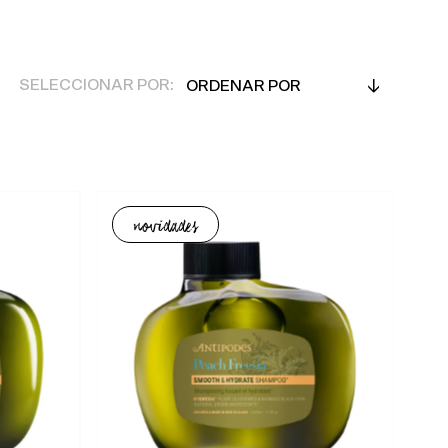
Ordenar
SELECCIONAR POR:
por
Em Destaque
Mais relevantes
Mais vendidos
novidades
Alfabeticamente, A-Z
Alfabeticamente, Z-A
Preço, mais baratos
Preço, mais caros
Data, mais antigos
Data, mais recentes