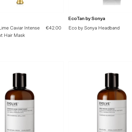
EcoTan by Sonya
Lime Caviar Intense
€42.00
Preço
Eco by Sonya Headband
t Hair Mask
Normal