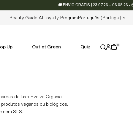
🚚 ENVIO GRÁTIS | 23.07.26 – 06.08.26 • 📦 Envio
Lingua
Beauty Guide AI
Loyalty Program
Português (portugal)
0
op Up
Outlet Green
Quiz
marcas de luxo Evolve Organic
e produtos veganos ou biológicos.
ne nem SLS.