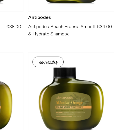
Antipodes
€38.00
Preço
Antipodes Peach Freesia Smooth
€34.00
Preço
Normal
& Hydrate Shampoo
Normal
novidades