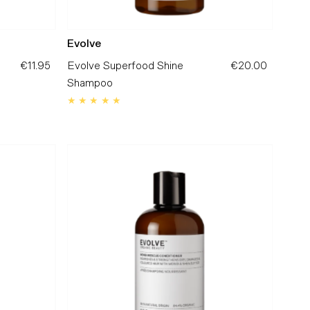
Evolve
€11.95
Preço
Evolve Superfood Shine
€20.00
Preço
Normal
Shampoo
Normal