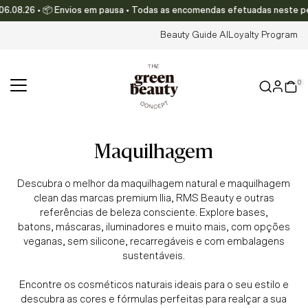
6.08.26 • 📦 Envios em pausa • Todas as encomendas efetuadas neste perío
Translation missing: pt-PT.accessibility.skip_to_text
Beauty Guide AI
Loyalty Program
0
maquilhagem
Descubra o melhor da maquilhagem natural e maquilhagem
clean das marcas premium Ilia, RMS Beauty e outras
referências de beleza consciente. Explore bases,
batons, máscaras, iluminadores e muito mais, com opções
veganas, sem silicone, recarregáveis e com embalagens
sustentáveis.
Encontre os cosméticos naturais ideais para o seu estilo e
descubra as cores e fórmulas perfeitas para realçar a sua