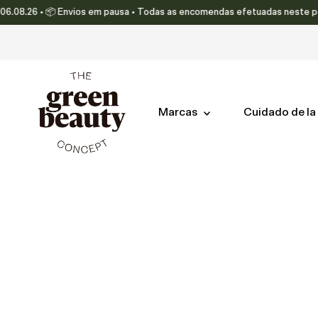
.08.26 • 📦 Envios em pausa • Todas as encomendas efetuadas neste períod
Ir directamente al contenido
Marcas
Cuidado de la 