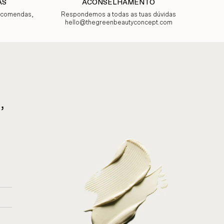
AS
ACONSELHAMENTO
encomendas,
Respondemos a todas as tuas dúvidas
hello@thegreenbeautyconcept.com
,