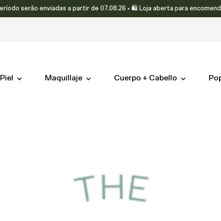
o serão enviadas a partir de 07.08.26 • 🛍️ Loja aberta para encomendas.
Piel
Maquillaje
Cuerpo + Cabello
Po