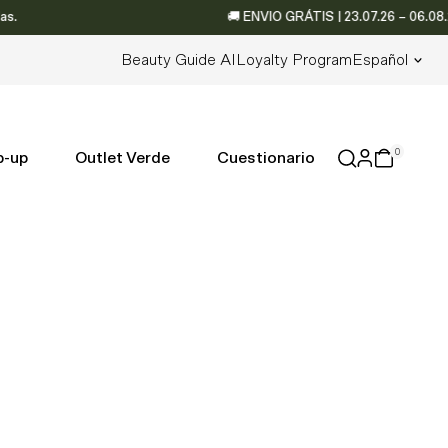
🚚 ENVIO GRÁTIS | 23.07.26 – 06.08.26 
Idioma
Beauty Guide AI
Loyalty Program
Español
0
p-up
Outlet Verde
Cuestionario