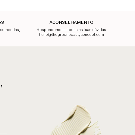
AS
ACONSELHAMENTO
encomendas,
Respondemos a todas as tuas dúvidas
hello@thegreenbeautyconcept.com
,