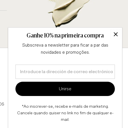
Ganhe 10% na primeira compra
Subscreva a newsletter para ficar a par das
novidades e promoções.
Introduce
la
Conselhos
Informação legal
dirección
CUESTIONARIO
TÉRMINOS Y CONDICIONES
Unirse
de
BLOG
ENVÍOS Y DEVOLUCIONES
correo
electrónico
OS
POLÍTICA DE PRIVACIDAD
*Ao inscrever-se, recebe e-mails de marketing.
Cancele quando quiser no link no fim de qualquer e-
mail.