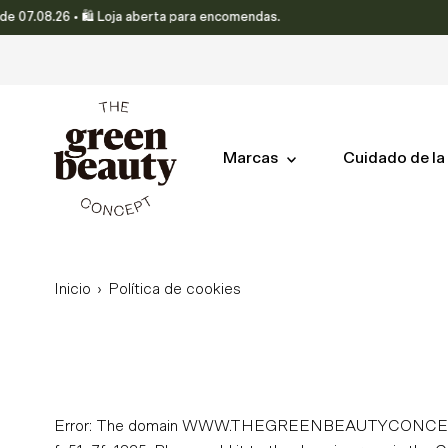
 07.08.26 • 🛍️ Loja aberta para encomendas.
Ir directamente al contenido
Marcas
Cuidado de la 
Inicio
›
Política de cookies
Error: The domain WWW.THEGREENBEAUTYCONCEPT.COM 