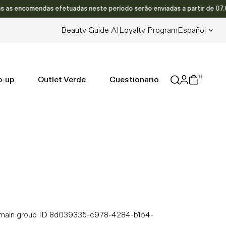
 as encomendas efetuadas neste período serão enviadas a partir de 07.08.
Idioma
Beauty Guide AI
Loyalty Program
Español
0
p-up
Outlet Verde
Cuestionario
main group ID 8d039335-c978-4284-b154-