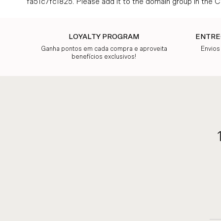
fa51c7fc1825. Please add it to the domain group in the 
LOYALTY PROGRAM
ENTRE
Ganha pontos em cada compra e aproveita
Envios
benefícios exclusivos!