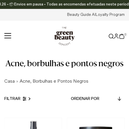
6 • 📦 Envios em pausa • Todas as encomendas efetuadas neste período ser
Translation missing: pt-PT.accessibility.skip_to_text
Beauty Guide AI
Loyalty Program
0
acne, borbulhas e pontos negros
Casa
›
Acne, Borbulhas e Pontos Negros
Ordenar
FILTRAR
por
Em Destaque
Mais relevantes
Mais vendidos