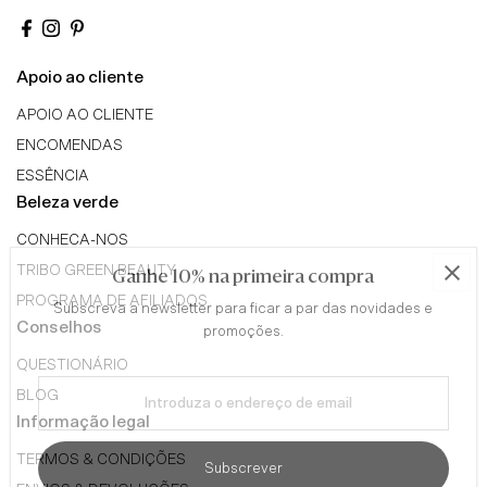
Apoio ao cliente
APOIO AO CLIENTE
ENCOMENDAS
ESSÊNCIA
Beleza verde
CONHECA-NOS
TRIBO GREEN BEAUTY
Ganhe 10% na primeira compra
PROGRAMA DE AFILIADOS
Subscreva a newsletter para ficar a par das novidades e
Conselhos
promoções.
QUESTIONÁRIO
Introduza
BLOG
o
Informação legal
endereço
de
TERMOS & CONDIÇÕES
Subscrever
email