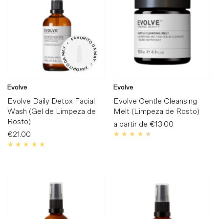
Alfabeticamente, A-Z
Alfabeticamente, Z-A
V

O

A

R

F

I

T

•

O

Preço, mais baratos
D

Y

A

A

M

M

A

A

Preço, mais caros
Y

D

O

•

T

I

F

R

A

O

V

Data, mais antigos
Evolve
Evolve
Data, mais recentes
Evolve Daily Detox Facial
Evolve Gentle Cleansing
Wash (Gel de Limpeza de
Melt (Limpeza de Rosto)
Rosto)
a partir de
Preço
€13.00
€21.00
Preço
Normal
Normal