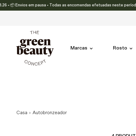
 • 📦 Envios em pausa • Todas as encomendas efetuadas neste período serã
Translation missing: pt-PT.accessibility.skip_to_text
Marcas
Rosto
Casa
›
Autobronzeador