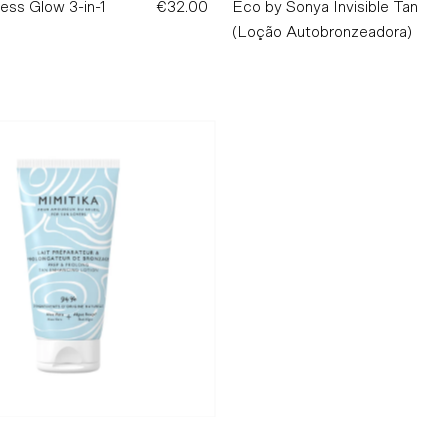
ess Glow 3-in-1
€32.00
Preço
Eco by Sonya Invisible Tan
n
Normal
(Loção Autobronzeadora)