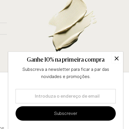
Ganhe 10% na primeira compra
Subscreva a newsletter para ficar a par das
novidades e promoções.
Introduza
o
Conselhos
Informação legal
endereço
QUESTIONÁRIO
TERMOS & CONDIÇÕES
Subscrever
de
email
BLOG
ENVIOS & DEVOLUÇÕES