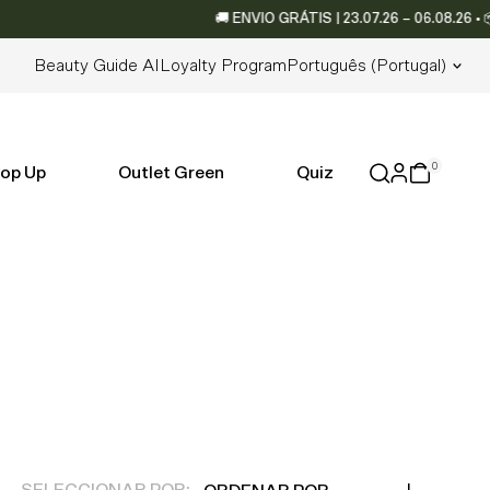
🚚 ENVIO GRÁTIS | 23.07.26 – 06.08.26 • 📦 
Lingua
Beauty Guide AI
Loyalty Program
Português (portugal)
0
op Up
Outlet Green
Quiz
Ordenar