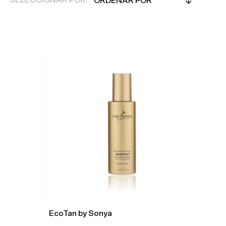
SELECCIONAR POR:
por
Em Destaque
Mais relevantes
Mais vendidos
Alfabeticamente, A-Z
Alfabeticamente, Z-A
Preço, mais baratos
Preço, mais caros
Data, mais antigos
Data, mais recentes
EcoTan by Sonya