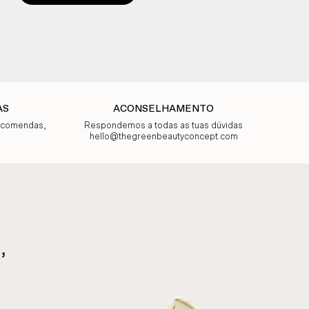
AS
ACONSELHAMENTO
encomendas,
Respondemos a todas as tuas dúvidas
hello@thegreenbeautyconcept.com
,