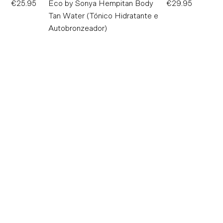
€25.95
Preço
Eco by Sonya Hempitan Body
€29.95
Preço
Normal
Tan Water (Tónico Hidratante e
Normal
Autobronzeador)