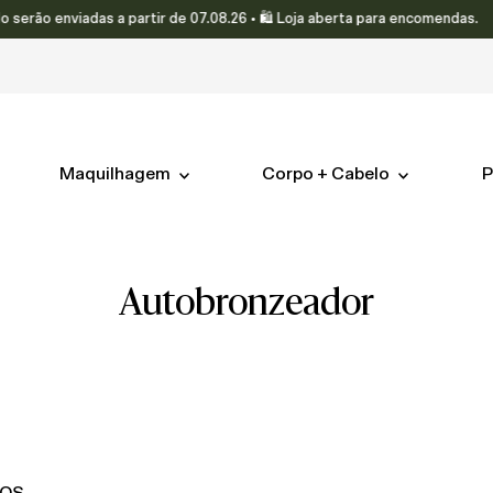
o enviadas a partir de 07.08.26 • 🛍️ Loja aberta para encomendas.
Maquilhagem
Corpo + Cabelo
P
autobronzeador