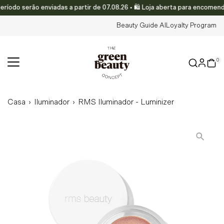
o serão enviadas a partir de 07.08.26 • 🛍️ Loja aberta para encomendas
Translation missing: pt-PT.accessibility.skip_to_text
Beauty Guide AI
Loyalty Program
0
Casa
›
Iluminador
›
RMS Iluminador - Luminizer