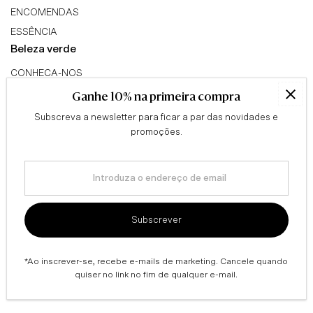
ENCOMENDAS
ESSÊNCIA
Beleza verde
CONHECA-NOS
TRIBO GREEN BEAUTY
Ganhe 10% na primeira compra
PROGRAMA DE AFILIADOS
Subscreva a newsletter para ficar a par das novidades e
Conselhos
promoções.
QUESTIONÁRIO
Introduza
BLOG
o
Informação legal
endereço
de
TERMOS & CONDIÇÕES
Subscrever
email
ENVIOS & DEVOLUÇÕES
POLÍTICA DE PRIVACIDADE
*Ao inscrever-se, recebe e-mails de marketing. Cancele quando
quiser no link no fim de qualquer e-mail.
© The Green Beauty Concept / 2026 | Designed By Newww