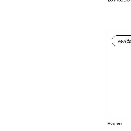
26 PRODU
novida
Evolve