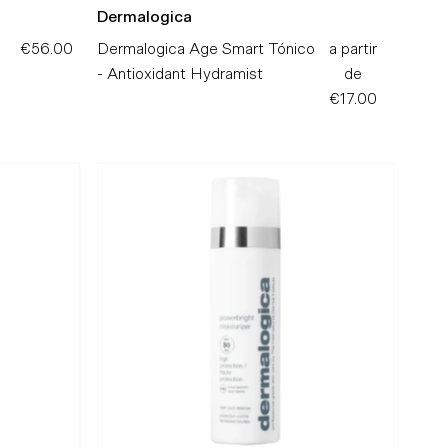
Dermalogica
€56.00
Preço
Dermalogica Age Smart Tónico
a partir
Preço
Normal
- Antioxidant Hydramist
de
Normal
€17.00