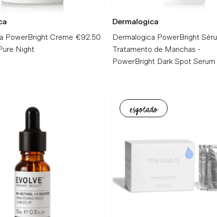
ca
Dermalogica
a PowerBright Creme
€92.50
Preço
Dermalogica PowerBright Sér
Pure Night
Normal
Tratamento de Manchas -
PowerBright Dark Spot Serum
esgotado