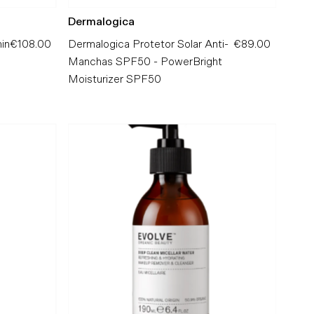
Dermalogica
in
€108.00
Preço
Dermalogica Protetor Solar Anti-
€89.00
Preço
Normal
Manchas SPF50 - PowerBright
Normal
Moisturizer SPF50