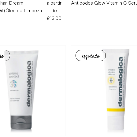
ahari Dream
a partir
Preço
Antipodes Glow Vitamin C Se
il (Óleo de Limpeza
de
Normal
€13.00
do
esgotado