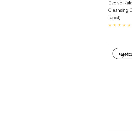
Evolve Kal
Cleansing O
facial)
esgota