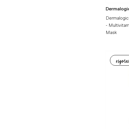
Dermalogi
Dermalogic
- Multivit
Mask
esgota