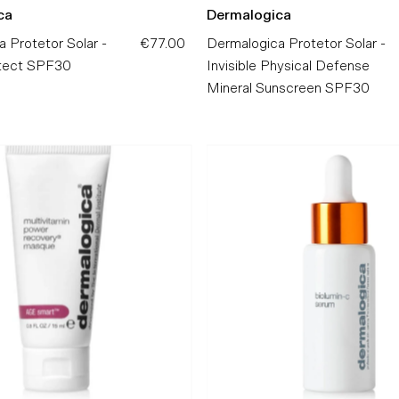
ca
Dermalogica
 Protetor Solar -
€77.00
Preço
Dermalogica Protetor Solar -
tect SPF30
Normal
Invisible Physical Defense
Mineral Sunscreen SPF30