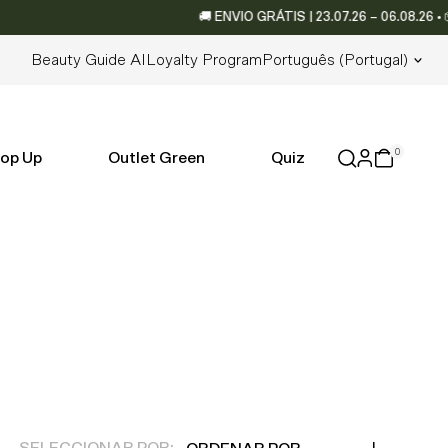
🚚 ENVIO GRÁTIS | 23.07.26 – 06.08.26 • 📦 Envi
Lingua
Beauty Guide AI
Loyalty Program
Português (portugal)
0
op Up
Outlet Green
Quiz
Ordenar