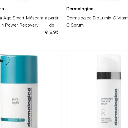
ca
Dermalogica
a Age Smart Máscara
a partir
Preço
Dermalogica BioLumin-C Vitam
amin Power Recovery
de
Normal
C Serum
€18.95
do