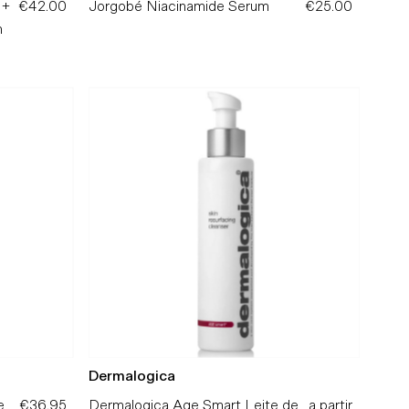
0+
€42.00
Preço
Jorgobé Niacinamide Serum
€25.00
Preço
n
Normal
Normal
Dermalogica
e
€36.95
Preço
Dermalogica Age Smart Leite de
a partir
Preço