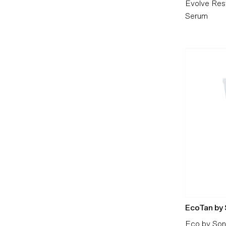
Evolve Res
Serum
EcoTan by
Eco by So