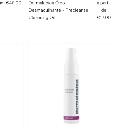
rum
€45.00
Preço
Dermalogica Óleo
a partir
Preço
Normal
Desmaquilhante - Precleanse
de
Normal
Cleansing Oil
€17.00