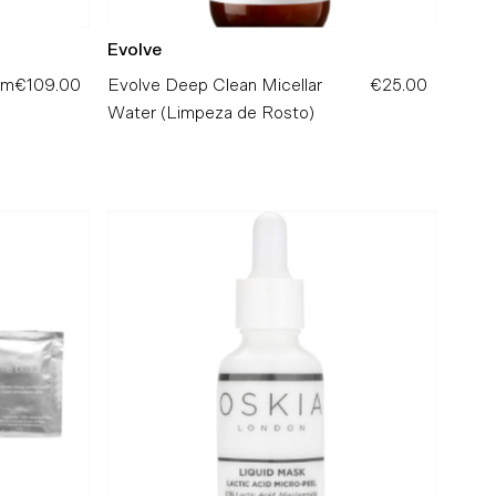
Evolve
um
€109.00
Preço
Evolve Deep Clean Micellar
€25.00
Preço
Normal
Water (Limpeza de Rosto)
Normal