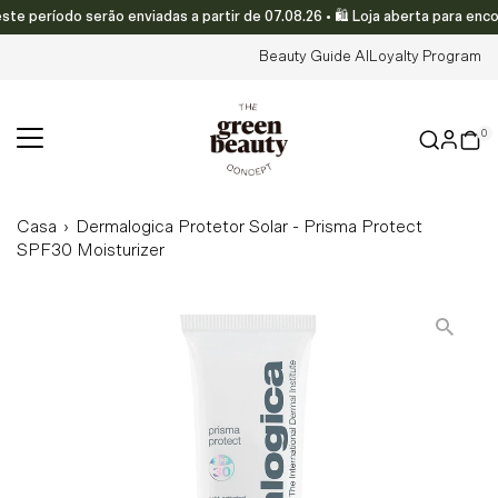
período serão enviadas a partir de 07.08.26 • 🛍️ Loja aberta para encom
Translation missing: pt-PT.accessibility.skip_to_text
Beauty Guide AI
Loyalty Program
0
Casa
›
Dermalogica Protetor Solar - Prisma Protect
SPF30 Moisturizer