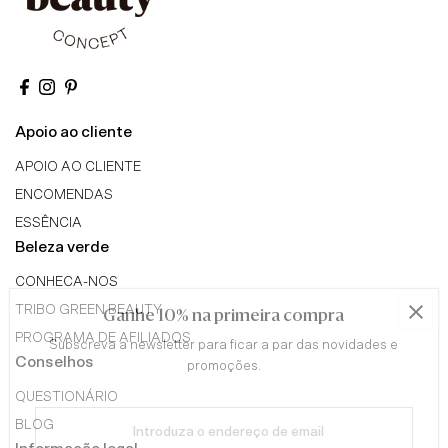
Apoio ao cliente
APOIO AO CLIENTE
ENCOMENDAS
ESSÊNCIA
Beleza verde
CONHECA-NOS
TRIBO GREEN BEAUTY
Ganhe 10% na primeira compra
PROGRAMA DE AFILIADOS
Subscreva a newsletter para ficar a par das novidades e
Conselhos
promoções.
QUESTIONÁRIO
Introduza
BLOG
o