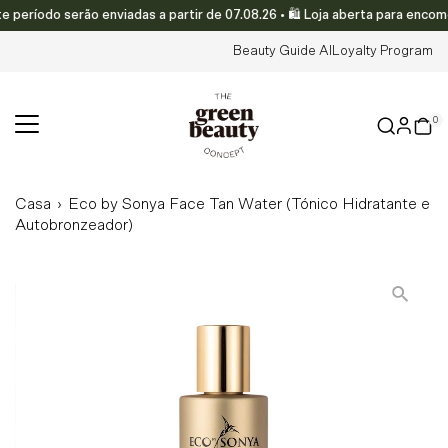
ríodo serão enviadas a partir de 07.08.26 • 🛍️ Loja aberta para encomen
Translation missing: pt-PT.accessibility.skip_to_text
Beauty Guide AI
Loyalty Program
0
Casa
›
Eco by Sonya Face Tan Water (Tónico Hidratante e
Autobronzeador)