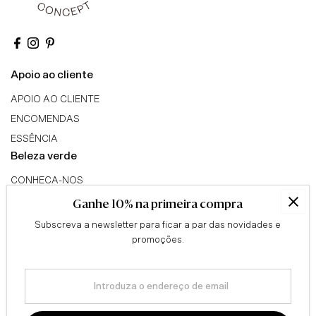
Apoio ao cliente
APOIO AO CLIENTE
ENCOMENDAS
ESSÊNCIA
Beleza verde
CONHECA-NOS
TRIBO GREEN BEAUTY
Ganhe 10% na primeira compra
PROGRAMA DE AFILIADOS
Subscreva a newsletter para ficar a par das novidades e
Conselhos
promoções.
QUESTIONÁRIO
Introduza
BLOG
o
Informação legal
endereço