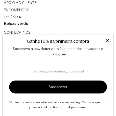
APOIO AO CLIENTE
ENCOMENDAS
ESSÊNCIA
Beleza verde
CONHECA-NOS
TRIBO GREEN BEAUTY
Ganhe 10% na primeira compra
PROGRAMA DE AFILIADOS
Subscreva a newsletter para ficar a par das novidades e
Conselhos
promoções.
QUESTIONÁRIO
Introduza
BLOG
o
Informação legal
endereço
de
TERMOS & CONDIÇÕES
Subscrever
email
ENVIOS & DEVOLUÇÕES
POLÍTICA DE PRIVACIDADE
*Ao inscrever-se, recebe e-mails de marketing. Cancele quando
quiser no link no fim de qualquer e-mail.
© The Green Beauty Concept / 2026 | Designed By Newww