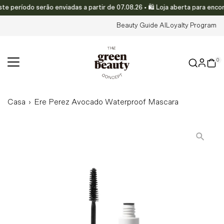
eríodo serão enviadas a partir de 07.08.26 • 🛍️ Loja aberta para encom
Translation missing: pt-PT.accessibility.skip_to_text
Beauty Guide AI
Loyalty Program
0
Casa
›
Ere Perez Avocado Waterproof Mascara