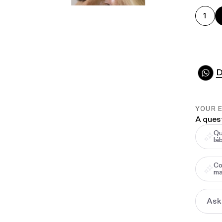
D
YOUR 
A ques
Qu
lá
Co
ma