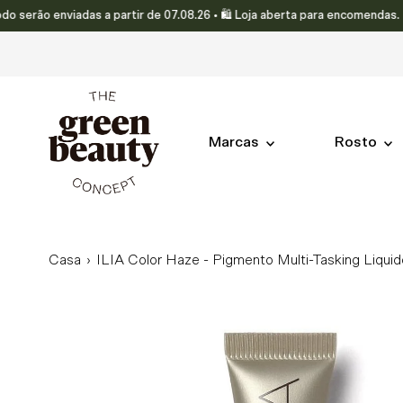
o enviadas a partir de 07.08.26 • 🛍️ Loja aberta para encomendas.
Translation missing: pt-PT.accessibility.skip_to_text
Marcas
Rosto
Casa
›
ILIA Color Haze - Pigmento Multi-Tasking Liquid