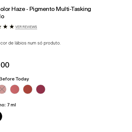
Color Haze - Pigmento Multi-Tasking
do
VER REVIEWS
 cor de lábios num só produto.
ço
.00
mal
Before Today
Variante esgotada ou indisponível
ho:
7 ml