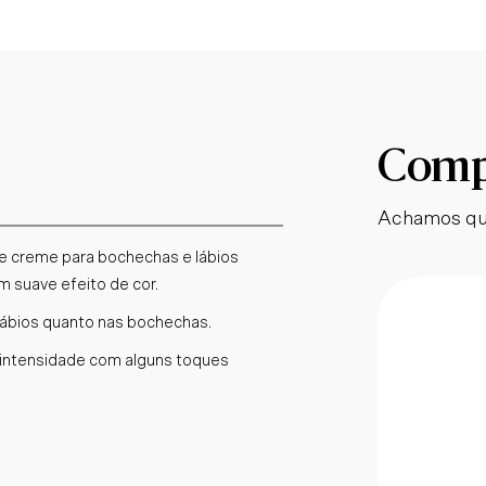
Compl
Achamos qu
de creme para bochechas e lábios
m suave efeito de cor.
lábios quanto nas bochechas.
a intensidade com alguns toques