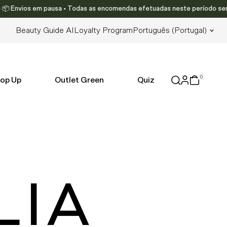
nvios em pausa • Todas as encomendas efetuadas neste período serão envi
Lingua
Beauty Guide AI
Loyalty Program
Português (portugal)
0
op Up
Outlet Green
Quiz