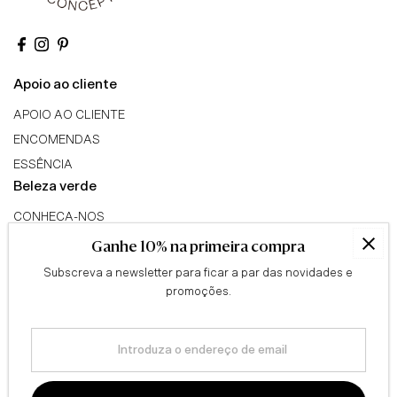
Apoio ao cliente
APOIO AO CLIENTE
ENCOMENDAS
ESSÊNCIA
Beleza verde
CONHECA-NOS
TRIBO GREEN BEAUTY
Ganhe 10% na primeira compra
PROGRAMA DE AFILIADOS
Subscreva a newsletter para ficar a par das novidades e
Conselhos
promoções.
QUESTIONÁRIO
Introduza
BLOG
o
Informação legal
endereço
de
TERMOS & CONDIÇÕES