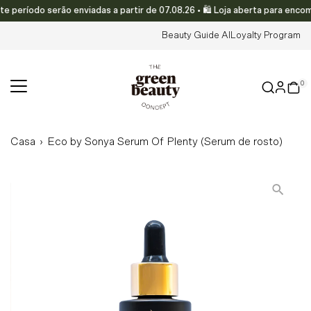
ríodo serão enviadas a partir de 07.08.26 • 🛍️ Loja aberta para encome
Translation missing: pt-PT.accessibility.skip_to_text
Beauty Guide AI
Loyalty Program
0
Casa
›
Eco by Sonya Serum Of Plenty (Serum de rosto)