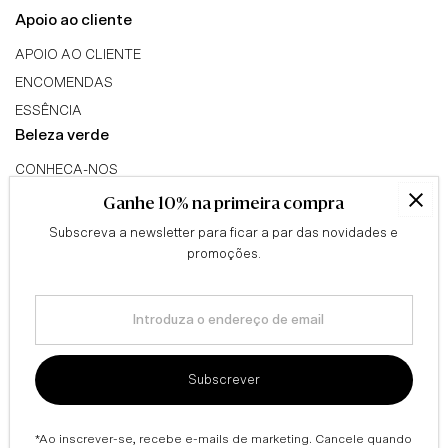
Apoio ao cliente
APOIO AO CLIENTE
ENCOMENDAS
ESSÊNCIA
Beleza verde
CONHECA-NOS
TRIBO GREEN BEAUTY
Ganhe 10% na primeira compra
PROGRAMA DE AFILIADOS
Subscreva a newsletter para ficar a par das novidades e
Conselhos
promoções.
QUESTIONÁRIO
Introduza
BLOG
o
Informação legal
endereço
de
TERMOS & CONDIÇÕES
Subscrever
email
ENVIOS & DEVOLUÇÕES
POLÍTICA DE PRIVACIDADE
*Ao inscrever-se, recebe e-mails de marketing. Cancele quando