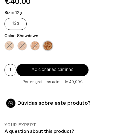
€40.00
Preço
Normal
Size:
12g
12g
Color:
Showdown
Variante esgotada ou indisponível
Variante esgotada ou indisponível
Variante esgotada ou indisponível
Adicionar ao carrinho
Portes gratuitos acima de 40,00€
Dúvidas sobre este produto?
YOUR EXPERT
A question about this product?