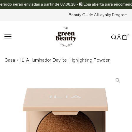
o serão enviadas a partir de 07.08.26 • 🛍️ Loja aberta para encomendas
Translation missing: pt-PT.accessibility.skip_to_text
Beauty Guide AI
Loyalty Program
0
Casa
›
ILIA Iluminador Daylite Highlighting Powder