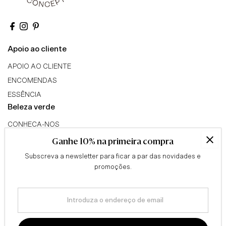
Apoio ao cliente
APOIO AO CLIENTE
ENCOMENDAS
ESSÊNCIA
Beleza verde
CONHECA-NOS
TRIBO GREEN BEAUTY
Ganhe 10% na primeira compra
PROGRAMA DE AFILIADOS
Subscreva a newsletter para ficar a par das novidades e
Conselhos
promoções.
QUESTIONÁRIO
Introduza
BLOG
o
Informação legal
endereço
de