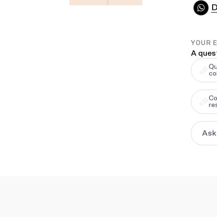
D
YOUR 
A ques
Qu
co
Co
re