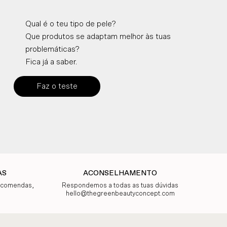
Qual é o teu tipo de pele?
Que produtos se adaptam melhor às tuas
problemáticas?
Fica já a saber.
Faz o teste
AS
ACONSELHAMENTO
encomendas,
Respondemos a todas as tuas dúvidas
hello@thegreenbeautyconcept.com