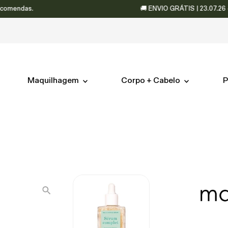
endas.
🚚 ENVIO GRÁTIS | 23.07.26 – 06.
Maquilhagem
Corpo + Cabelo
P