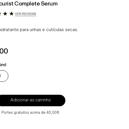
urist Complete Serum
VER REVIEWS
idratante para unhas e cutículas secas.
ço
.00
mal
5ml
l
Adicionar ao carrinho
Portes gratuitos acima de 40,00€