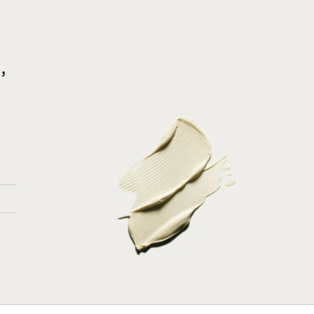
,
Ganhe 10% na primeira compra
Subscreva a newsletter para ficar a par das