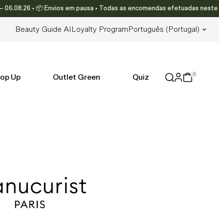
08.26 • 📦 Envios em pausa • Todas as encomendas efetuadas neste período
Lingua
Beauty Guide AI
Loyalty Program
Português (portugal)
0
op Up
Outlet Green
Quiz