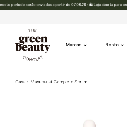
eríodo serão enviadas a partir de 07.08.26 • 🛍️ Loja aberta para encom
Translation missing: pt-PT.accessibility.skip_to_text
Marcas
Rosto
Casa
›
Manucurist Complete Serum