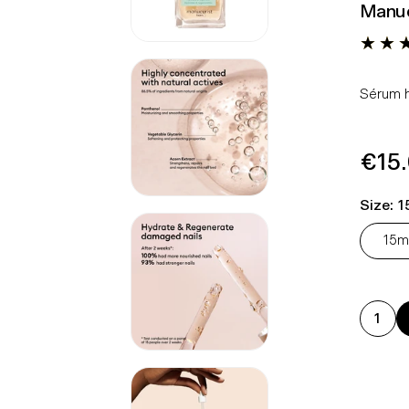
Manuc
Sérum h
Pre
€15
Nor
Size:
1
15m