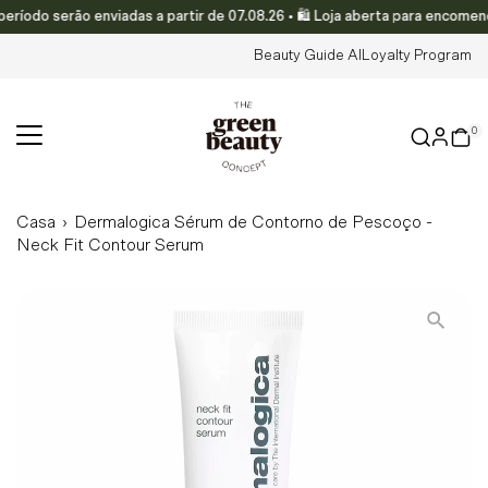
do serão enviadas a partir de 07.08.26 • 🛍️ Loja aberta para encomenda
Translation missing: pt-PT.accessibility.skip_to_text
Beauty Guide AI
Loyalty Program
0
Casa
›
Dermalogica Sérum de Contorno de Pescoço -
Neck Fit Contour Serum