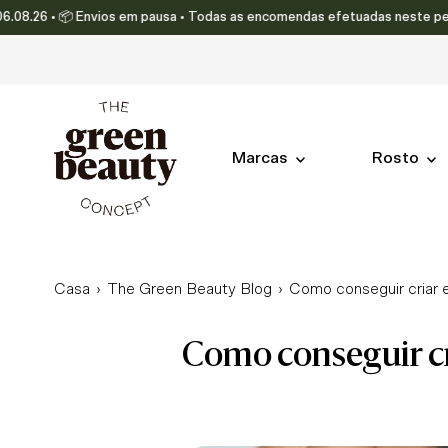
 • 📦 Envios em pausa • Todas as encomendas efetuadas neste período ser
Translation missing: pt-PT.accessibility.skip_to_text
Marcas
Rosto
Casa
›
The Green Beauty Blog
›
Como conseguir criar 
como conseguir criar e manter uma rotina eficaz de cuidados com a