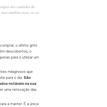
 etapas dos cuidados de
), mas também para ver as
comprar, o último grito
cém-descobertos, o
enas para o utilizar um
ntes milagrosos que
te para o dia.
São
ados notáveis na sua
ver uma renovação das
para a manter. É a única