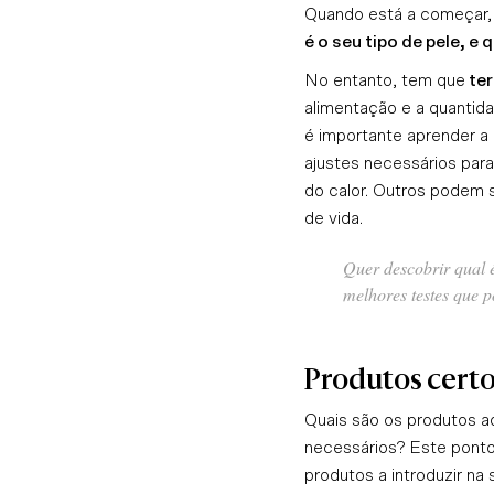
Quando está a começar, 
é o seu tipo de pele, 
No entanto, tem que
ter
alimentação e a quantid
é importante aprender a 
ajustes necessários para
do calor. Outros podem s
de vida.
Quer descobrir qual é
melhores testes que 
Produtos cert
Quais são os produtos a
necessários? Este ponto 
produtos a introduzir na s