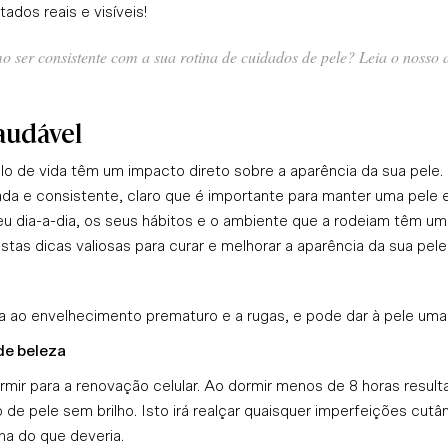
ados reais e visíveis!
o ser consistente com a sua rotina de cuidados de pele?
Leia o nosso 
saudável
lo de vida têm um impacto direto sobre a aparência da sua pele.
a e consistente, claro que é importante para manter uma pele e
eu dia-a-dia, os seus hábitos e o ambiente que a rodeiam têm um
estas dicas valiosas para curar e melhorar a aparência da sua pele
a ao envelhecimento prematuro e a rugas, e pode dar à pele uma
de beleza
rmir para a renovação celular. Ao dormir menos de 8 horas resul
de pele sem brilho. Isto irá realçar quaisquer imperfeições cut
ha do que deveria.