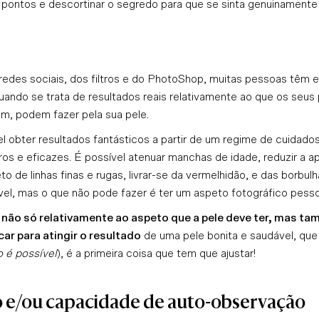
pontos e descortinar o segredo para que se sinta genuinamente 
 redes sociais, dos filtros e do PhotoShop, muitas pessoas têm ex
ando se trata de resultados reais relativamente ao que os seus 
m, podem fazer pela sua pele
.
 obter resultados fantásticos a partir de um regime de cuidado
ros e eficazes. É possível atenuar manchas de idade, reduzir a a
eto de linhas finas e rugas, livrar-se da vermelhidão, e das borbu
ável, mas o que não pode fazer é ter um aspeto fotográfico pess
 não só relativamente ao aspeto que a pele deve ter, mas t
ar para atingir o resultado
de uma pele bonita e saudável, qu
o é possível
), é a primeira coisa que tem que ajustar!
e/ou capacidade de auto-observação