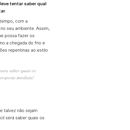
Deve tentar saber qual
tar
.
 tempo, com a
 no seu ambiente. Assim,
ue possa fazer os
omo a chegada do frio e
ões repentinas ao estilo
para saber quais os
resposta imediata!
e talvez não sejam
il será saber quais os