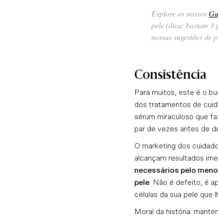
Explore os nossos
Gu
pele
(dica: bastam 3 
nossas
sugestões de 
Consistência
Para muitos, este é o bu
dos tratamentos de cuid
sérum miraculoso que fa
par de vezes antes de d
O marketing dos cuidado
alcançam resultados ime
necessários pelo menos
pele
. Não é defeito, é 
células da sua pele que l
Moral da história: manten