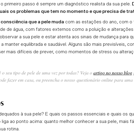
o primeiro passo é sempre um diagnóstico realista da sua pele.
e quais os problemas que tem no momento e que precisa de tra
 consciência que a pele muda
com as estações do ano, com o
ade de água, com fatores externos como a poluição e alterações
observar a sua pele e estar atenta aos sinais de mudança para q
 a manter equilibrada e saudável. Alguns são mais previsíveis, c
er mais difíceis de prever, como momentos de stress ou alteraç
 o seu tipo de pele de uma vez por todas?
Veja o
artigo no nosso blog
pode fazer em casa, ou preencha o nosso questionário online para uma 
os
dequados à sua pele? E quais os passos essenciais e quais os qu
liga ao ponto acima: quanto melhor conhecer a sua pele, mais fác
ua rotina.