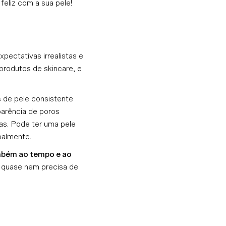
feliz com a sua pele!
pectativas irrealistas e
produtos de skincare, e
s de pele consistente
parência de poros
lhas. Pode ter uma pele
oalmente.
ambém ao tempo e ao
e quase nem precisa de