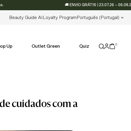
🚚 ENVIO GRÁTIS | 23.07.26 – 06.08.26 • 📦 
Lingua
Beauty Guide AI
Loyalty Program
Português (portugal)
0
op Up
Outlet Green
Quiz