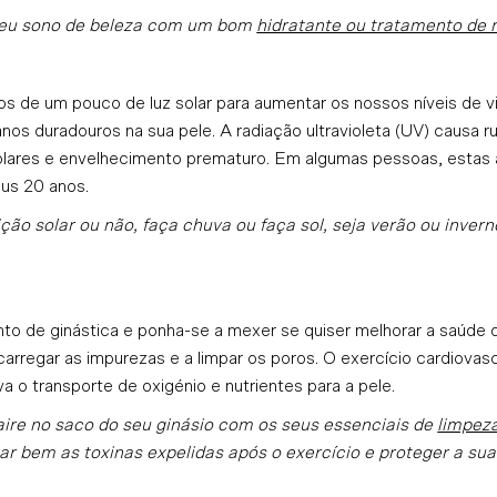
seu sono de beleza com um bom
hidratante ou tratamento de 
 de um pouco de luz solar para aumentar os nossos níveis de vi
os duradouros na sua pele. A radiação ultravioleta (UV) causa r
solares e envelhecimento prematuro. Em algumas pessoas, esta
eus 20 anos.
ção solar ou não, faça chuva ou faça sol, seja verão ou invern
o de ginástica e ponha-se a mexer se quiser melhorar a saúde d
carregar as impurezas e a limpar os poros. O exercício cardiova
va o transporte de oxigénio e nutrientes para a pele.
ire no saco do seu ginásio com os seus essenciais de
limpez
var bem as toxinas expelidas após o exercício e proteger a sua