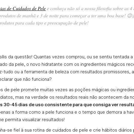
ias de Cuidados de Pele
e conheça não só a nossa filosofia sobre
as 4
produtos de manhã e 3 de noite para começar a ter uma boa base! 😉
produtos para cada tipo e preocupação de pele
!
sílis da questão! Quantas vezes comprou, ou se sentiu tentada a 
ado da pele, o novo hidratante com os ingredientes mágicos re
z-tudo ou a ferramenta de beleza com resultados promissores, ap
eclarar que não funciona?
s de pele promete muitas vezes as poções mágicas ou ingredie
diatos, mas na verdade os resultados reais não acontecem da noi
 30-45 dias de uso consistente para que consiga ver result
apenas a forma como a pele funciona e o tempo que demora a ha
he permita visualizar resultados!
ha-se fiel à sua rotina de cuidados de pele e crie hábitos diários 