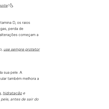
noite
!
🌜
tamina D, os raios
ugas, perda de
s alterações começam a
o,
use sempre protetor
a sua pele. A
scular também melhora a
a
,
hidratação
e
 pele, antes de sair do