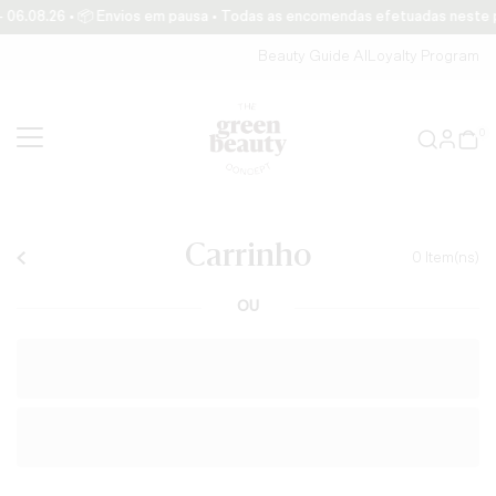
06.08.26 • 📦 Envios em pausa • Todas as encomendas efetuadas neste per
Translation missing: pt-PT.accessibility.skip_to_text
Beauty Guide AI
Loyalty Program
0
Carrinho
0
Item(ns)
OU