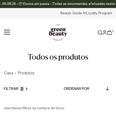
 06.08.26 • 📦 Envios em pausa • Todas as encomendas efetuadas neste per
Translation missing: pt-PT.accessibility.skip_to_text
Beauty Guide AI
Loyalty Program
0
todos os produtos
Casa
›
Produtos
Ordenar
FILTRAR
por
Em Destaque
Mais relevantes
Use menos filtros ou
comece do início
.
Mais vendidos