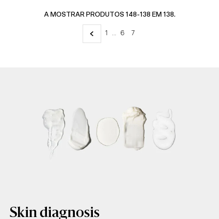
Alfabeticamente, A-Z
A MOSTRAR PRODUTOS 148-138 EM 138.
Alfabeticamente, Z-A
1
…
6
7
Preço, mais baratos
Preço, mais caros
Data, mais antigos
Data, mais recentes
Skin diagnosis