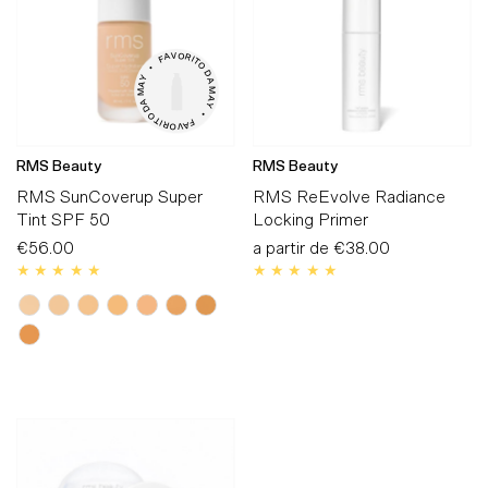
V

O

A

R

F

I

T

•

O

D

Y

A

A

M

M

A

A

Y

D

O

•

T

I

F

R

A

O

V

RMS Beauty
RMS Beauty
RMS SunCoverup Super
RMS ReEvolve Radiance
Tint SPF 50
Locking Primer
€56.00
Preço
a partir de
Preço
€38.00
Normal
Normal