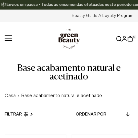
 Envios em pausa • Todas as encomendas efetuadas neste período serão en
Translation missing: pt-PT.accessibility.skip_to_text
Beauty Guide AI
Loyalty Program
0
base acabamento natural e
acetinado
Casa
›
Base acabamento natural e acetinado
Ordenar
FILTRAR
por
Em Destaque
Mais relevantes