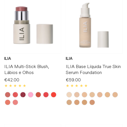
Mais vendidos
Alfabeticamente, A-Z
Alfabeticamente, Z-A
Preço, mais baratos
Preço, mais caros
Data, mais antigos
ILIA
ILIA
Data, mais recentes
ILIA Multi-Stick Blush,
ILIA Base Líquida True Skin
Lábios e Olhos
Serum Foundation
€42.00
Preço
€59.00
Preço
Normal
Normal