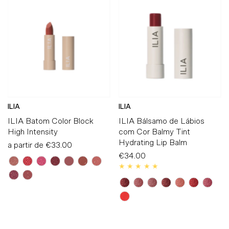
ILIA
ILIA
ILIA Batom Color Block
ILIA Bálsamo de Lábios
High Intensity
com Cor Balmy Tint
Hydrating Lip Balm
a partir de
Preço
€33.00
Normal
€34.00
Preço
Normal