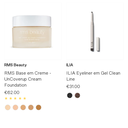
RMS Beauty
ILIA
RMS Base em Creme -
ILIA Eyeliner em Gel Clean
UnCoverup Cream
Line
Foundation
€31.00
Preço
€62.00
Preço
Normal
Normal