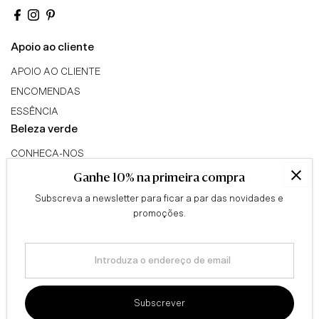
Apoio ao cliente
APOIO AO CLIENTE
ENCOMENDAS
ESSÊNCIA
Beleza verde
CONHECA-NOS
TRIBO GREEN BEAUTY
Ganhe 10% na primeira compra
PROGRAMA DE AFILIADOS
Subscreva a newsletter para ficar a par das novidades e
Conselhos
promoções.
QUESTIONÁRIO
Introduza
BLOG
o
Informação legal
endereço
de
TERMOS & CONDIÇÕES
Subscrever
email
ENVIOS & DEVOLUÇÕES