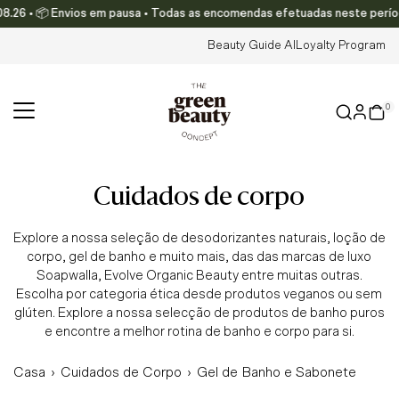
.26 • 📦 Envios em pausa • Todas as encomendas efetuadas neste período s
Translation missing: pt-PT.accessibility.skip_to_text
Beauty Guide AI
Loyalty Program
0
cuidados de corpo
Explore a nossa seleção de desodorizantes naturais, loção de
corpo, gel de banho e muito mais, das das marcas de luxo
Soapwalla, Evolve Organic Beauty entre muitas outras.
Escolha por categoria ética desde produtos veganos ou sem
glúten. Explore a nossa selecção de produtos de banho puros
e encontre a melhor rotina de banho e corpo para si.
Casa
›
Cuidados de Corpo
›
Gel de Banho e Sabonete