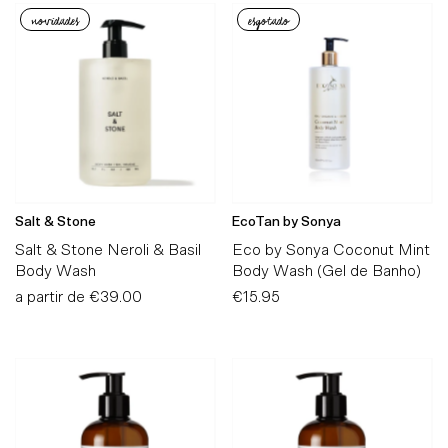
novidades
esgotado
Salt & Stone
EcoTan by Sonya
Salt & Stone Neroli & Basil
Eco by Sonya Coconut Mint
Body Wash
Body Wash (Gel de Banho)
a partir de
Preço
€39.00
€15.95
Preço
Normal
Normal