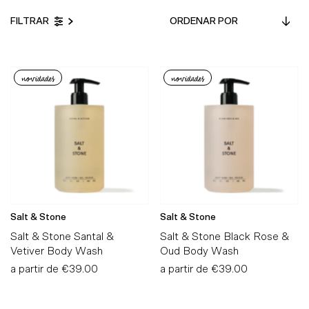
Ordenar
FILTRAR
por
Em Destaque
Mais relevantes
novidades
novidades
Mais vendidos
Alfabeticamente, A-Z
Alfabeticamente, Z-A
Preço, mais baratos
Preço, mais caros
Data, mais antigos
Salt & Stone
Salt & Stone
Data, mais recentes
Salt & Stone Santal &
Salt & Stone Black Rose &
Vetiver Body Wash
Oud Body Wash
a partir de
Preço
€39.00
a partir de
Preço
€39.00
Normal
Normal