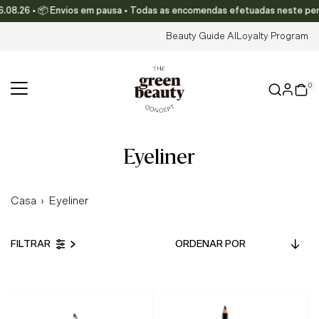
08.26 • 📦 Envios em pausa • Todas as encomendas efetuadas neste períod
Translation missing: pt-PT.accessibility.skip_to_text
Beauty Guide AI
Loyalty Program
0
eyeliner
Casa
›
Eyeliner
Ordenar
FILTRAR
por
Em Destaque
Mais relevantes
Mais vendidos