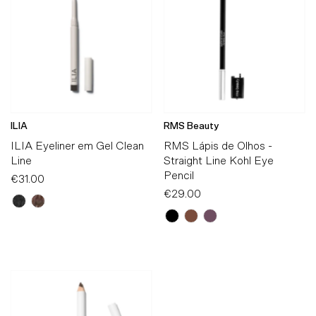
Alfabeticamente, A-Z
Alfabeticamente, Z-A
Preço, mais baratos
Preço, mais caros
Data, mais antigos
ILIA
RMS Beauty
Data, mais recentes
ILIA Eyeliner em Gel Clean
RMS Lápis de Olhos -
Line
Straight Line Kohl Eye
Pencil
€31.00
Preço
Normal
€29.00
Preço
Normal