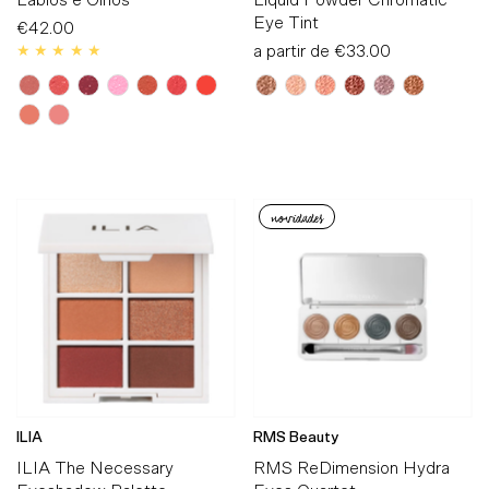
Eye Tint
€42.00
Preço
Normal
a partir de
Preço
€33.00
Normal
novidades
ILIA
RMS Beauty
ILIA The Necessary
RMS ReDimension Hydra