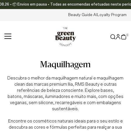
.26 • 📦 Envios em pausa • Todas as encomendas efetuadas neste período 
Translation missing: pt-PT.accessibility.skip_to_text
Beauty Guide AI
Loyalty Program
0
maquilhagem
Descubra o melhor da maquilhagem natural e maquilhagem
clean das marcas premium Ilia, RMS Beauty e outras
referências de beleza consciente. Explore bases,
batons, máscaras, iluminadores e muito mais, com opções
veganas, sem silicone, recarregáveis e com embalagens
sustentáveis.
Encontre os cosméticos naturais ideais para o seu estilo e
descubra as cores e fórmulas perfeitas para realçar a sua