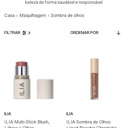
beleza de forma saudável e responsável
Casa
›
Maquilhagem
›
Sombra de olhos
Ordenar
FILTRAR
por
Em Destaque
Mais relevantes
Mais vendidos
Alfabeticamente, A-Z
Alfabeticamente, Z-A
Preço, mais baratos
Preço, mais caros
Data, mais antigos
ILIA
ILIA
Data, mais recentes
ILIA Multi-Stick Blush,
ILIA Sombra de Olhos
Lábios e Olhos
Liquid Powder Chromatic