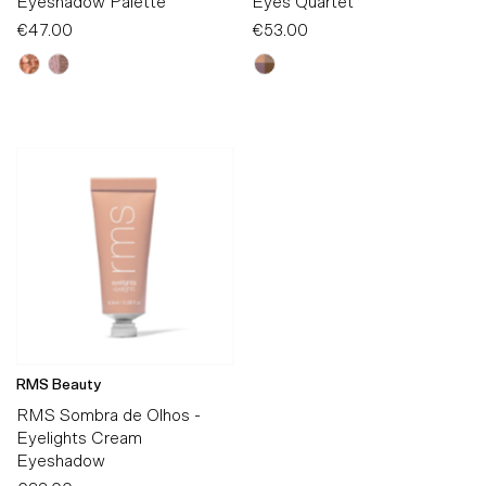
Eyeshadow Palette
Eyes Quartet
€47.00
Preço
€53.00
Preço
Normal
Normal
RMS Beauty
RMS Sombra de Olhos -
Eyelights Cream
Eyeshadow