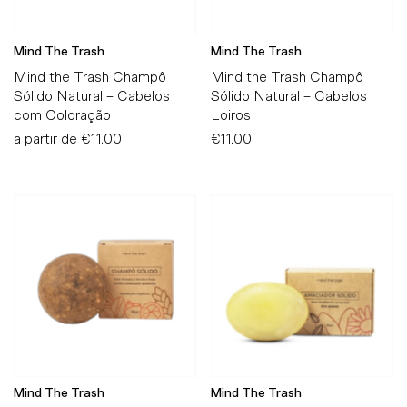
Mind The Trash
Mind The Trash
Mind the Trash Champô
Mind the Trash Champô
Sólido Natural – Cabelos
Sólido Natural – Cabelos
com Coloração
Loiros
a partir de
Preço
€11.00
€11.00
Preço
Normal
Normal
Mind The Trash
Mind The Trash