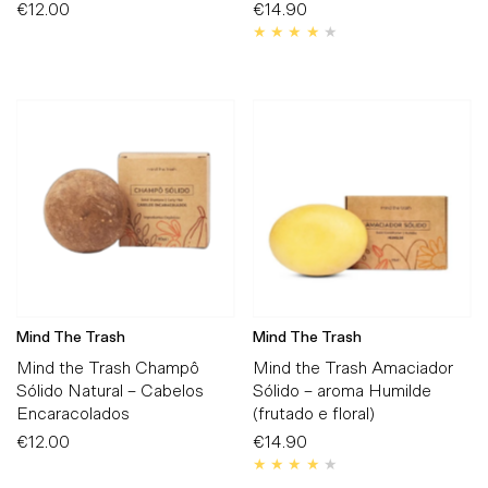
€12.00
Preço
€14.90
Preço
Normal
Normal
Mind The Trash
Mind The Trash
Mind the Trash Champô
Mind the Trash Amaciador
Sólido Natural – Cabelos
Sólido – aroma Humilde
Encaracolados
(frutado e floral)
€12.00
Preço
€14.90
Preço
Normal
Normal