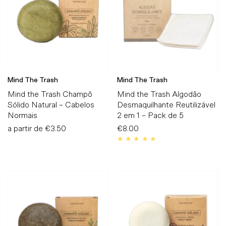
Alfabeticamente, A-Z
Alfabeticamente, Z-A
Preço, mais baratos
Preço, mais caros
Data, mais antigos
Mind The Trash
Mind The Trash
Data, mais recentes
Mind the Trash Champô
Mind the Trash Algodão
Sólido Natural – Cabelos
Desmaquilhante Reutilizável
Normais
2 em 1 – Pack de 5
a partir de
Preço
€3.50
€8.00
Preço
Normal
Normal