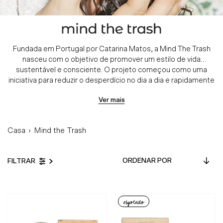
Fundada em Portugal por Catarina Matos, a Mind The Trash
nasceu com o objetivo de promover um estilo de vida
sustentável e consciente. O projeto começou como uma
iniciativa para reduzir o desperdício no dia a dia e rapidamente
evoluiu para a primeira loja online portuguesa zero waste,
Ver mais
incentivando escolhas mais responsáveis no consumo.
A marca desenvolve produtos de beleza e lifestyle pensados
Casa
›
Mind the Trash
para reduzir o impacto ambiental, privilegiando ingredientes
naturais, fórmulas seguras e embalagens recicláveis ou
Ordenar
reutilizáveis. Ao mesmo tempo, promove a economia circular
FILTRAR
por
e práticas logísticas mais sustentáveis no comércio online.
Em Destaque
Mind The Trash convida cada pessoa a fazer parte de um
movimento de beleza consciente, onde cuidar de si também
Mais relevantes
esgotado
significa cuidar do planeta.
Mais vendidos