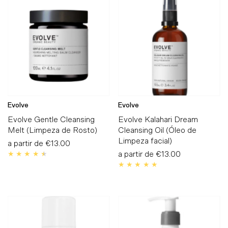
Mais vendidos
Alfabeticamente, A-Z
Alfabeticamente, Z-A
Preço, mais baratos
Preço, mais caros
Data, mais antigos
Evolve
Evolve
Data, mais recentes
Evolve Gentle Cleansing
Evolve Kalahari Dream
Melt (Limpeza de Rosto)
Cleansing Oil (Óleo de
Limpeza facial)
a partir de
Preço
€13.00
Normal
a partir de
Preço
€13.00
Normal