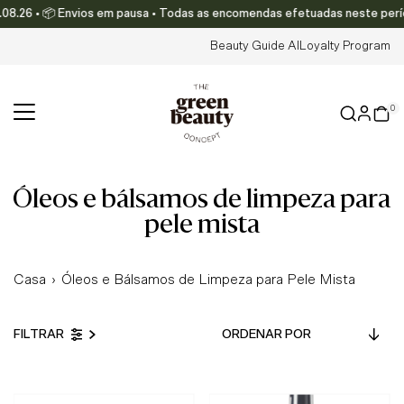
8.26 • 📦 Envios em pausa • Todas as encomendas efetuadas neste período
Translation missing: pt-PT.accessibility.skip_to_text
Beauty Guide AI
Loyalty Program
0
óleos e bálsamos de limpeza para
pele mista
Casa
›
Óleos e Bálsamos de Limpeza para Pele Mista
Ordenar
FILTRAR
por
Em Destaque
Mais relevantes