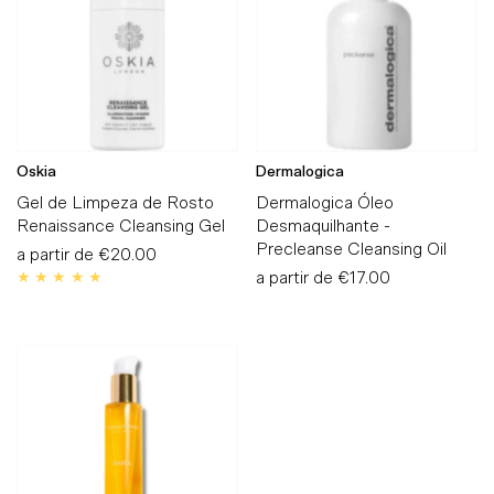
Oskia
Dermalogica
Gel de Limpeza de Rosto
Dermalogica Óleo
Renaissance Cleansing Gel
Desmaquilhante -
Precleanse Cleansing Oil
a partir de
Preço
€20.00
Normal
a partir de
Preço
€17.00
Normal