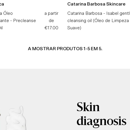
ca
Catarina Barbosa Skincare
a Óleo
a partir
Preço
Catarina Barbosa - Isabel gent
ante - Precleanse
de
Normal
cleansing oil (Óleo de Limpeza
il
€17.00
Suave)
A MOSTRAR PRODUTOS 1-5 EM 5.
Skin
diagnosis