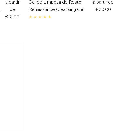
a partir
Preço
Gel de Limpeza de Rosto
a partir de
Preço
a
de
Normal
Renaissance Cleansing Gel
€20.00
Normal
€13.00