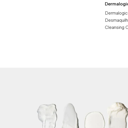
Dermalogi
Dermalogic
Desmaquilh
Cleansing O