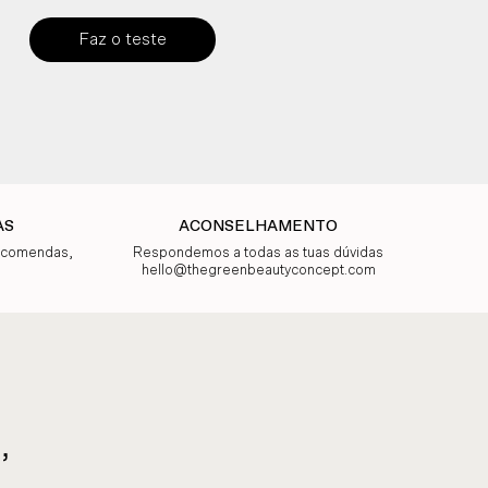
Faz o teste
AS
ACONSELHAMENTO
encomendas,
Respondemos a todas as tuas dúvidas
hello@thegreenbeautyconcept.com
,