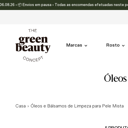
8.26 • 📦 Envios em pausa • Todas as encomendas efetuadas neste período
Translation missing: pt-PT.accessibility.skip_to_text
Marcas
Rosto
óleo
Casa
›
Óleos e Bálsamos de Limpeza para Pele Mista