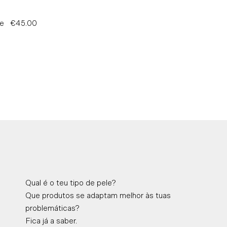
le
€45.00
Preço
Normal
Qual é o teu tipo de pele?
Que produtos se adaptam melhor às tuas
problemáticas?
Fica já a saber.