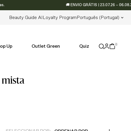
🚚 ENVIO GRÁTIS | 23.07.26 – 06.08.26 •
Lingua
Beauty Guide AI
Loyalty Program
Português (portugal)
0
op Up
Outlet Green
Quiz
e mista
Ordenar