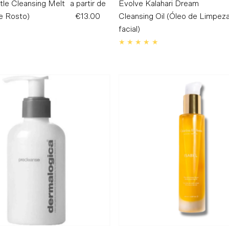
tle Cleansing Melt
a partir de
Preço
Evolve Kalahari Dream
e Rosto)
€13.00
Normal
Cleansing Oil (Óleo de Limpez
facial)