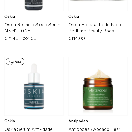
Oskia
Oskia
Oskia Retinoid Sleep Serum
Oskia Hidratante de Noite
Nível1 - 0.2%
Bedtime Beauty Boost
Preço
€71.40
Preço
€84.00
€114.00
Preço
promocional
Normal
Normal
esgotado
Oskia
Antipodes
Oskia Sérum Anti-idade
Antipodes Avocado Pear