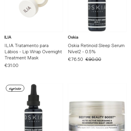
ILIA
Oskia
ILIA Tratamento para
Oskia Retinoid Sleep Serum
Lábios - Lip Wrap Overnight
Nível2 - 0.5%
Treatment Mask
Preço
€76.50
Preço
€90.00
€31.00
Preço
promocional
Normal
Normal
esgotado