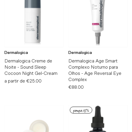
Alfabeticamente, A-Z
Alfabeticamente, Z-A
Preço, mais baratos
Preço, mais caros
Data, mais antigos
Dermalogica
Dermalogica
Data, mais recentes
Dermalogica Creme de
Dermalogica Age Smart
Noite - Sound Sleep
Complexo Noturno para
Cocoon Night Gel-Cream
Olhos - Age Reversal Eye
Complex
a partir de
Preço
€25.00
Normal
€88.00
Preço
Normal
poupa 15%