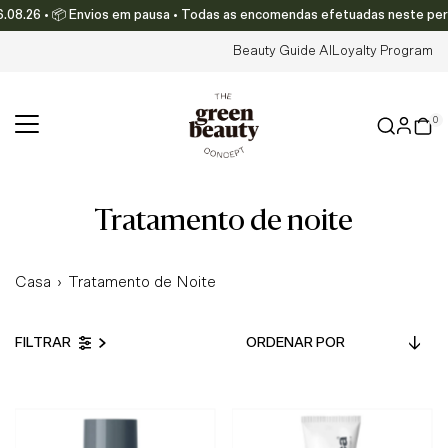
08.26 • 📦 Envios em pausa • Todas as encomendas efetuadas neste período
Translation missing: pt-PT.accessibility.skip_to_text
Beauty Guide AI
Loyalty Program
0
tratamento de noite
Casa
›
Tratamento de Noite
Ordenar
FILTRAR
por
Em Destaque
Mais relevantes
Mais vendidos