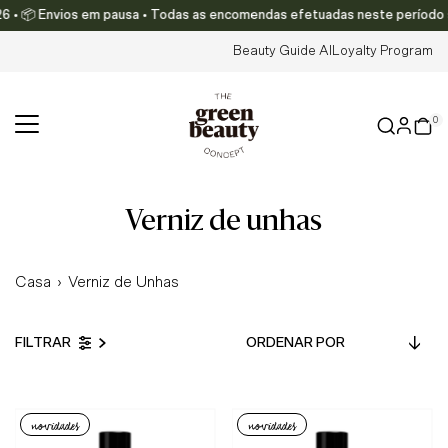
• 📦 Envios em pausa • Todas as encomendas efetuadas neste período serão
Translation missing: pt-PT.accessibility.skip_to_text
Beauty Guide AI
Loyalty Program
0
verniz de unhas
Casa
›
Verniz de Unhas
Ordenar
FILTRAR
por
Em Destaque
Mais relevantes
novidades
novidades
Mais vendidos