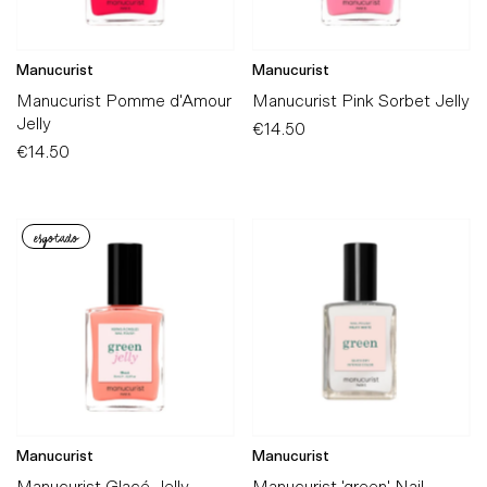
Manucurist
Manucurist
Manucurist Pomme d'Amour
Manucurist Pink Sorbet Jelly
Jelly
€14.50
Preço
€14.50
Preço
Normal
Normal
esgotado
Manucurist
Manucurist
Manucurist Glacé Jelly
Manucurist 'green' Nail