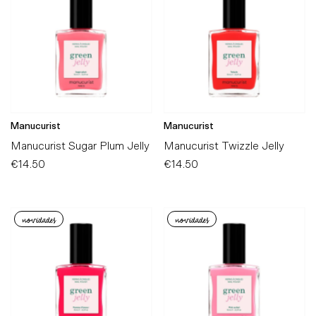
Alfabeticamente, A-Z
Alfabeticamente, Z-A
Preço, mais baratos
Preço, mais caros
Data, mais antigos
Manucurist
Manucurist
Data, mais recentes
Manucurist Sugar Plum Jelly
Manucurist Twizzle Jelly
€14.50
Preço
€14.50
Preço
Normal
Normal
novidades
novidades