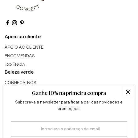
Apoio ao cliente
APOIO AO CLIENTE
ENCOMENDAS
ESSÊNCIA
Beleza verde
CONHECA-NOS
TRIBO GREEN BEAUTY
Ganhe 10% na primeira compra
PROGRAMA DE AFILIADOS
Subscreva a newsletter para ficar a par das novidades e
Conselhos
promoções.
QUESTIONÁRIO
Introduza
BLOG
o
Informação legal
endereço