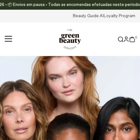
📦 Envios em pausa • Todas as encomendas efetuadas neste período serão e
Translation missing: pt-PT.accessibility.skip_to_text
Beauty Guide AI
Loyalty Program
0