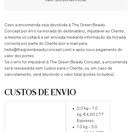
valor dos portes inicial.
Caso a encomenda seja devolvida à
The Green Beauty
Concept
por erro na morada do destinatário, imputável ao Cliente,
a mesma só voltará a ser enviada mediante informação da morada
correcta por parte do Cliente (por e-mail para
hello@thegreenbeautyconcept.com) e após novo pagamento do
valor dos portes.
Se o erro for imputável à
The Green Beauty Concept
, a encomenda
será reexpedida sem custos para o Cliente, ou, em caso de
cancelamento, será devolvido o valor total (portes incluídos).
CUSTOS DE ENVIO
0.0 kg – 1.0
kg: €4,50 CTT
Expresso
1.0 kg – 5.0