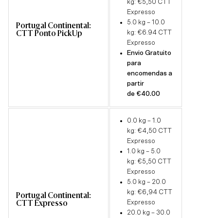
kg: €5,50 CTT
Expresso
5.0 kg –
10
.0
Portugal Continental:
kg: €6.94 CTT
CTT Ponto PickUp
Expresso
Envio Gratuito
para
encomendas a
partir
de €40.00
0.0 kg – 1.0
kg: €4,50 CTT
Expresso
1.0 kg – 5.0
kg: €5,50 CTT
Expresso
5.0 kg –
20
.0
kg: €6,94 CTT
Portugal Continental:
Expresso
CTT Expresso
20.0 kg –
30
.0