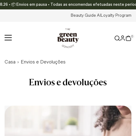
6 • 📦 Envios em pausa • Todas as encomendas efetuadas neste período ser
Translation missing: pt-PT.accessibility.skip_to_text
Beauty Guide AI
Loyalty Program
0
Casa
›
Envios e Devoluções
Envios e devoluções