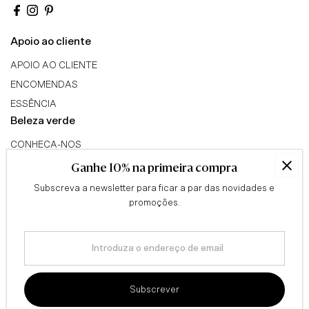
Apoio ao cliente
APOIO AO CLIENTE
ENCOMENDAS
ESSÊNCIA
Beleza verde
CONHECA-NOS
TRIBO GREEN BEAUTY
Ganhe 10% na primeira compra
PROGRAMA DE AFILIADOS
Subscreva a newsletter para ficar a par das novidades e
Conselhos
promoções.
QUESTIONÁRIO
Introduza
BLOG
o
Informação legal
endereço
de
TERMOS & CONDIÇÕES
Subscrever
email
ENVIOS & DEVOLUÇÕES