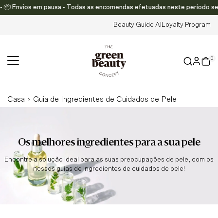
ios em pausa • Todas as encomendas efetuadas neste período serão enviada
Translation missing: pt-PT.accessibility.skip_to_text
Beauty Guide AI
Loyalty Program
0
Casa
›
Guia de Ingredientes de Cuidados de Pele
Os melhores ingredientes para a sua pele
Encontre a solução ideal para as suas preocupações de pele, com os
nossos guias de ingredientes de cuidados de pele!