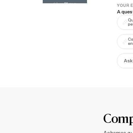
YOUR 
A ques
Qu
pe
Co
en
Compl