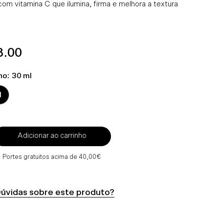
om vitamina C que ilumina, firma e melhora a textura
ço
8.00
mal
ho:
30 ml
l
Adicionar ao carrinho
Portes gratuitos acima de 40,00€
úvidas sobre este produto?