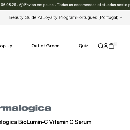
.26 • 📦 Envios em pausa • Todas as encomendas efetuadas neste período 
Lingua
Beauty Guide AI
Loyalty Program
Português (portugal)
0
op Up
Outlet Green
Quiz
logica BioLumin-C Vitamin C Serum