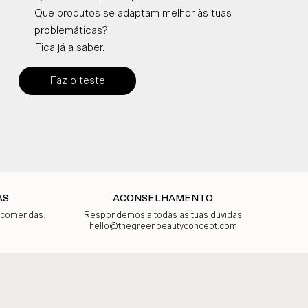
Que produtos se adaptam melhor às tuas
problemáticas?
Fica já a saber.
Faz o teste
AS
ACONSELHAMENTO
encomendas,
Respondemos a todas as tuas dúvidas
hello@thegreenbeautyconcept.com