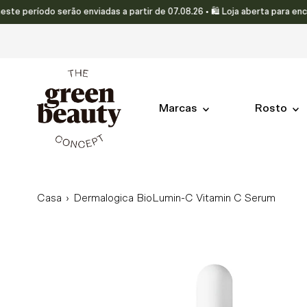
ríodo serão enviadas a partir de 07.08.26 • 🛍️ Loja aberta para encomen
Translation missing: pt-PT.accessibility.skip_to_text
Marcas
Rosto
Casa
›
Dermalogica BioLumin-C Vitamin C Serum