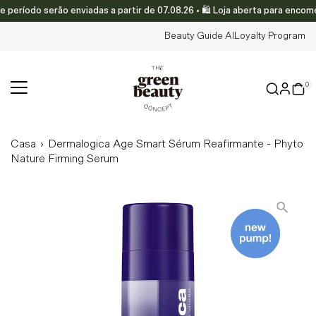
íodo serão enviadas a partir de 07.08.26 • 🛍️ Loja aberta para encomen
Translation missing: pt-PT.accessibility.skip_to_text
Beauty Guide AI
Loyalty Program
0
Casa
›
Dermalogica Age Smart Sérum Reafirmante - Phyto
Nature Firming Serum