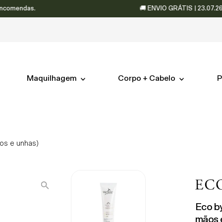
mendas.
🚚 ENVIO GRÁTIS | 23.07.26 – 06
Maquilhagem
Corpo + Cabelo
P
os e unhas)
Eco b
mãos 