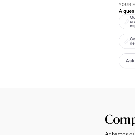
YOUR 
A ques
Qu
cr
es
Co
de
Compl
Achamos qu