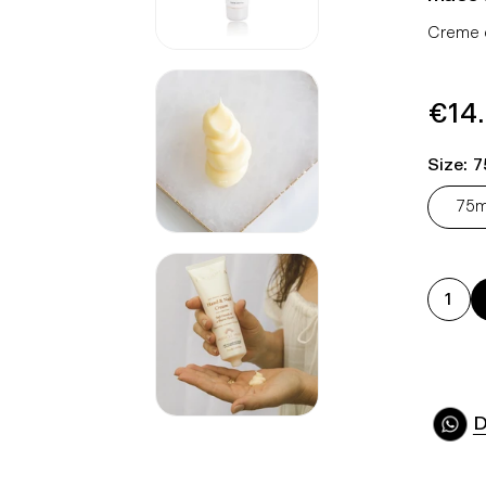
Creme d
Pre
€14
Nor
Size:
7
75m
D