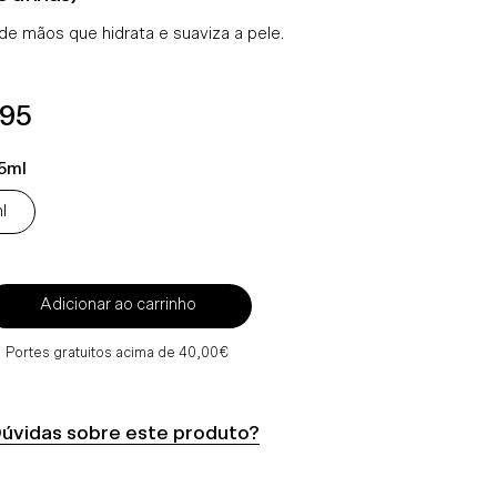
e mãos que hidrata e suaviza a pele.
ço
.95
mal
5ml
l
Adicionar ao carrinho
Portes gratuitos acima de 40,00€
úvidas sobre este produto?