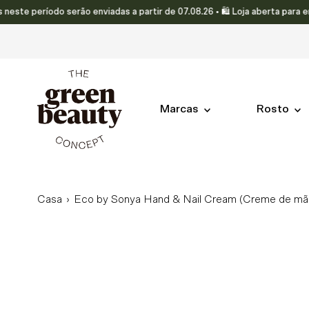
período serão enviadas a partir de 07.08.26 • 🛍️ Loja aberta para enco
Translation missing: pt-PT.accessibility.skip_to_text
Marcas
Rosto
Casa
›
Eco by Sonya Hand & Nail Cream (Creme de mã