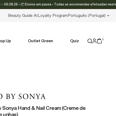
.08.26 • 📦 Envios em pausa • Todas as encomendas efetuadas neste períod
Lingua
Beauty Guide AI
Loyalty Program
Português (portugal)
0
op Up
Outlet Green
Quiz
y Sonya Hand & Nail Cream (Creme de
e unhas)