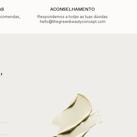
AS
ACONSELHAMENTO
encomendas,
Respondemos a todas as tuas dúvidas
hello@thegreenbeautyconcept.com
,