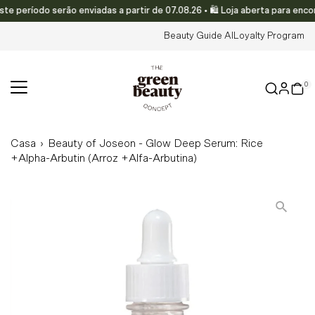
eríodo serão enviadas a partir de 07.08.26 • 🛍️ Loja aberta para encom
Translation missing: pt-PT.accessibility.skip_to_text
Beauty Guide AI
Loyalty Program
0
Casa
›
Beauty of Joseon - Glow Deep Serum: Rice
+Alpha-Arbutin (Arroz +Alfa-Arbutina)