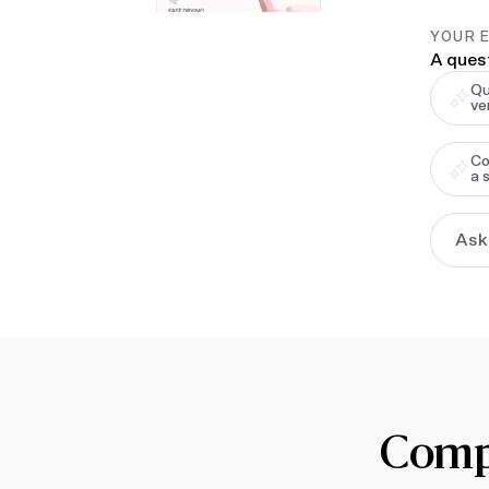
YOUR 
A ques
Qu
ve
Co
a 
Compl