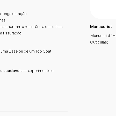
e longa duração.
has.
Manucurist
 aumentam a resistência das unhas.
a fissuração.
Manucurist 'Hui
Cutículas)
e uma Base ou de um Top Coat
 e saudáveis
— experimente o