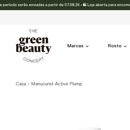
o serão enviadas a partir de 07.08.26 • 🛍️ Loja aberta para encomendas.
Translation missing: pt-PT.accessibility.skip_to_text
Marcas
Rosto
Casa
›
Manucurist Active Plump