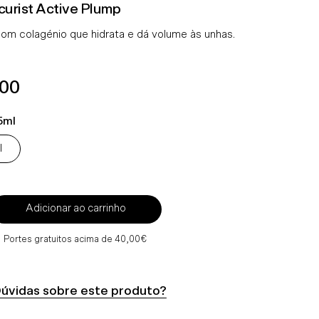
urist Active Plump
com colagénio que hidrata e dá volume às unhas.
ço
.00
mal
5ml
l
Adicionar ao carrinho
Portes gratuitos acima de 40,00€
úvidas sobre este produto?