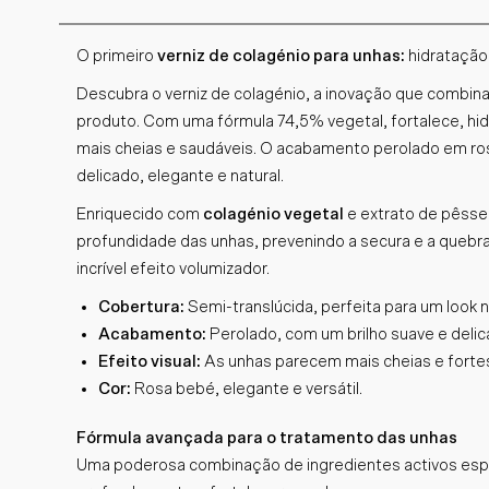
O primeiro
verniz de colagénio para unhas:
hidratação
Descubra o verniz de colagénio, a inovação que combin
produto. Com uma fórmula 74,5% vegetal, fortalece, hid
mais cheias e saudáveis. O acabamento perolado em r
delicado, elegante e natural.
Enriquecido com
colagénio vegetal
e extrato de pêsse
profundidade das unhas, prevenindo a secura e a que
incrível efeito volumizador.
Cobertura:
Semi-translúcida, perfeita para um look na
Acabamento:
Perolado, com um brilho suave e delic
Efeito visual:
As unhas parecem mais cheias e forte
Cor:
Rosa bebé, elegante e versátil.
Fórmula avançada para o tratamento das unhas
Uma poderosa combinação de ingredientes activos espec