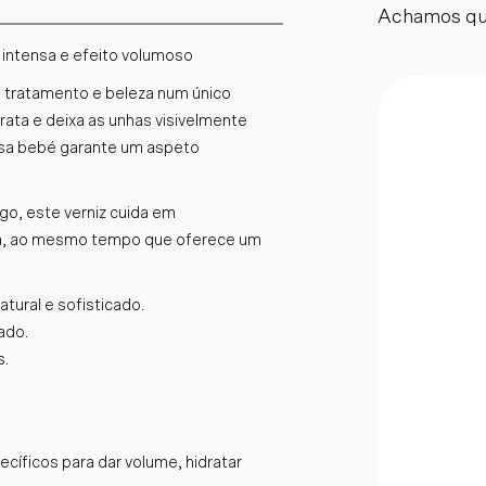
Achamos qu
 intensa e efeito volumoso
a tratamento e beleza num único
rata e deixa as unhas visivelmente
osa bebé garante um aspeto
go, este verniz cuida em
bra, ao mesmo tempo que oferece um
tural e sofisticado.
ado.
s.
íficos para dar volume, hidratar