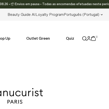
• 📦 Envios em pausa • Todas as encomendas efetuadas neste período serã
Lingua
Beauty Guide AI
Loyalty Program
Português (portugal)
0
op Up
Outlet Green
Quiz