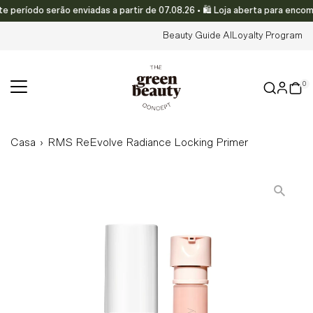
ríodo serão enviadas a partir de 07.08.26 • 🛍️ Loja aberta para encomen
Translation missing: pt-PT.accessibility.skip_to_text
Beauty Guide AI
Loyalty Program
0
Casa
›
RMS ReEvolve Radiance Locking Primer