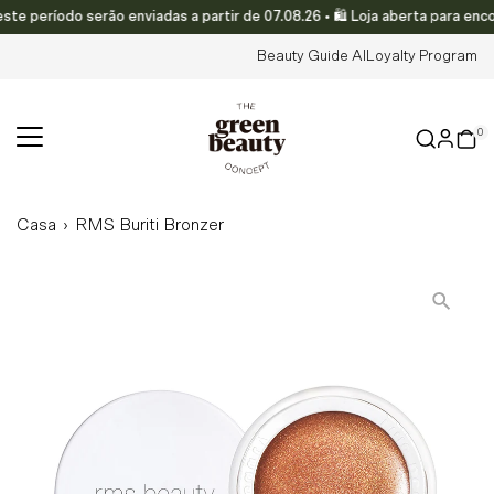
período serão enviadas a partir de 07.08.26 • 🛍️ Loja aberta para enco
Translation missing: pt-PT.accessibility.skip_to_text
Beauty Guide AI
Loyalty Program
0
Casa
›
RMS Buriti Bronzer