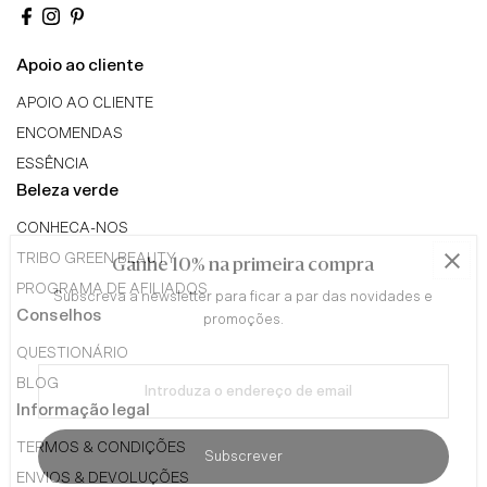
Apoio ao cliente
APOIO AO CLIENTE
ENCOMENDAS
ESSÊNCIA
Beleza verde
CONHECA-NOS
TRIBO GREEN BEAUTY
Ganhe 10% na primeira compra
PROGRAMA DE AFILIADOS
Subscreva a newsletter para ficar a par das novidades e
Conselhos
promoções.
QUESTIONÁRIO
Introduza
BLOG
o
Informação legal
endereço
de
TERMOS & CONDIÇÕES
Subscrever
email
ENVIOS & DEVOLUÇÕES