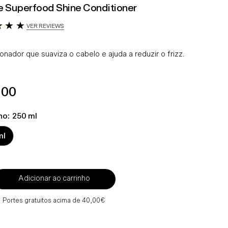
e Superfood Shine Conditioner
VER REVIEWS
onador que suaviza o cabelo e ajuda a reduzir o frizz.
ço
.00
mal
ho:
250 ml
ml
Adicionar ao carrinho
Portes gratuitos acima de 40,00€