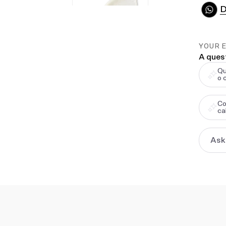
D
YOUR 
A ques
Qu
o 
Co
ca