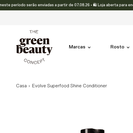
eríodo serão enviadas a partir de 07.08.26 • 🛍️ Loja aberta para encome
Translation missing: pt-PT.accessibility.skip_to_text
Marcas
Rosto
Casa
›
Evolve Superfood Shine Conditioner