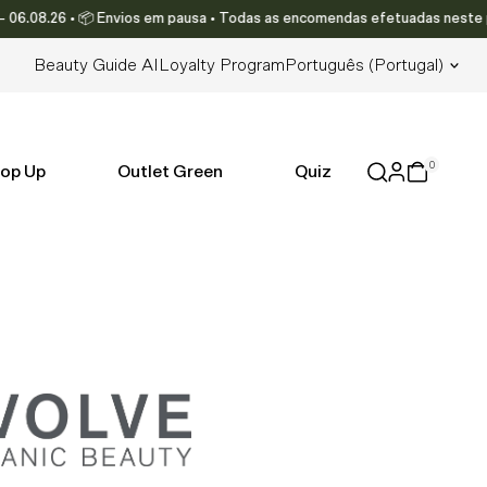
8.26 • 📦 Envios em pausa • Todas as encomendas efetuadas neste período 
Lingua
Beauty Guide AI
Loyalty Program
Português (portugal)
0
op Up
Outlet Green
Quiz