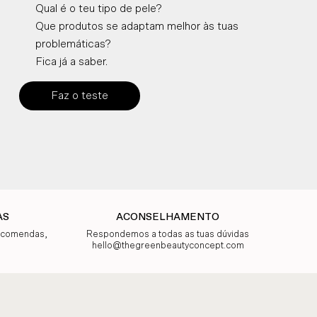
Qual é o teu tipo de pele?
Que produtos se adaptam melhor às tuas
problemáticas?
Fica já a saber.
Faz o teste
AS
ACONSELHAMENTO
encomendas,
Respondemos a todas as tuas dúvidas
hello@thegreenbeautyconcept.com