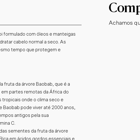
Compl
Achamos qu
oi formulado com óleos e manteigas
idratar cabelo normal a seco. As
 mesmo tempo que protegem e
a fruta da árvore Baobab, que é a
s em partes remotas da África do
tropicais onde o clima seco e
re Baobab pode viver até 2000 anos,
tempos antigos pela sua
mina C.
das sementes da fruta da árvore
. Rica em ácidos gordos essenciais e