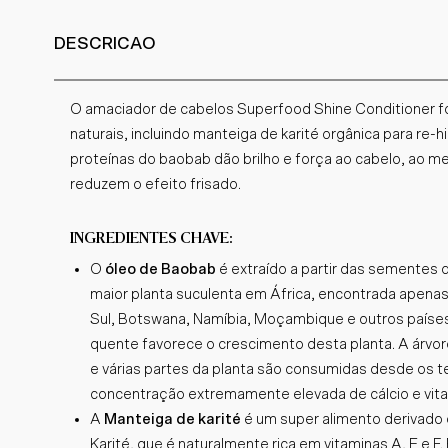
DESCRICAO
O amaciador de cabelos Superfood Shine Conditioner f
naturais, incluindo manteiga de karité orgânica para re-h
proteínas do baobab dão brilho e força ao cabelo, ao
reduzem o efeito frisado.
INGREDIENTES CHAVE:
O
óleo de Baobab
é extraído a partir das sementes d
maior planta suculenta em África, encontrada apena
Sul, Botswana, Namíbia, Moçambique e outros países 
quente favorece o crescimento desta planta. A árvo
e várias partes da planta são consumidas desde os 
concentração extremamente elevada de cálcio e vita
A
Manteiga de karité
é um super alimento derivado 
Karité, que é naturalmente rica em vitaminas A, E e F