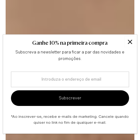
Ganhe 10% na primeira compra
Subscreva a newsletter para ficar a par das novidades e
promoções.
BOOST HIDRATAÇÃO
Introduza
Produtos para pele ressequida
o
endereço
de
Subscrever
email
*Ao inscrever-se, recebe e-mails de marketing. Cancele quando
quiser no link no fim de qualquer e-mail.