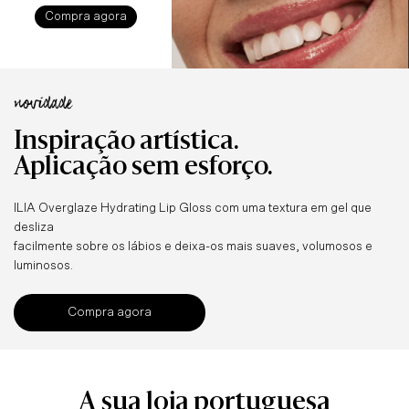
Normal
Compra agora
Compra agora
novidade
Inspiração artística.
Aplicação sem esforço.
ILIA Overglaze Hydrating Lip Gloss com uma textura em gel que
desliza
facilmente sobre os lábios e deixa-os mais suaves, volumosos e
luminosos.
Compra agora
A sua loja portuguesa